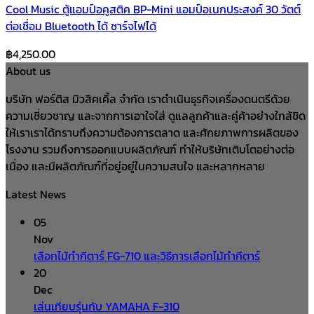
Cool Music ตู้แอมป์อคูสติค BP-Mini แอมป์อเนกประสงค์ 30 วัตต์
ต่อเชื่อม Bluetooth ได้ ชาร์จไฟได้
฿
4,250.00
About us
บริษัท ฟอร์ติส มิวสิคเคิ้ล จำกัด เราดำเนินธุรกิจเครื่องดนตรีด้วย
ความเชี่ยวชาญ และจากการเอาใจใส่ ดูแลลูกค้าและคู่ค้าอย่างใกล้ชิด
ให้เราเราได้ทราบถึงความต้องการตลาด และศักยภาพการผลิตของ
โรงงาน รวมถึงการออกแบบผลิตภัณฑ์ ทำให้บริษัทเติบโตอย่างต่อ
เนื่อง และมีผลิตภัณฑ์ที่อยู่อยู่ในความสนใจ และหลากหลาย
Latest News
05
Nov
เลือกไม้ทำกีตาร์ FG-710 และวิธีการเลือกไม้ทำกีตาร์
20
Dec
เล่นเทียบรุ่นกับ YAMAHA F-310