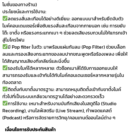
mm
โมชั่นของทางร้าน)
พร้อม
ประโยชน์และการใช้งาน:
ที่
ลดแรงสั่นสะเทือนได้อย่างดีเยี่ยม: ออกแบบมาสำหรับยึดจับตัว
กัน
ไมค์คอนเดนเซอร์เพื่อซับแรงสั่นสะเทือนจากภายนอก เช่น การขยับ
ลม
โต๊ะ ขาตั้ง หรือแรงกระแทกเบา ๆ ช่วยลดเสียงรบกวนไม่ให้แทรกเข้า
quantity
สู่ไมโครโฟน
มี Pop filter ในตัว: มาพร้อมแผ่นกันลม (Pop Filter) ช่วยบล็อก
ลมและกรองเสียงกระแทกของลมปากขณะพูดหรือร้องเพลง เพื่อให้
ได้สัญญาณเสียงที่เคลียร์และนิ่งขึ้น
รองรับไมค์ได้หลากหลาย: ตัวช๊อคเมาส์ได้รับการออกแบบให้
สามารถรองรับและเข้ากันได้กับไมค์คอนเดนเซอร์หลากหลายรุ่นใน
ท้องตลาด
ติดตั้งกับขาตั้งมาตรฐาน: สามารถหมุนติดตั้งเข้ากับขาตั้งไมค์
ทั่วไปที่เป็นระบบเกลียวมาตรฐานได้อย่างสะดวกรวดเร็ว
การใช้งาน: เหมาะสำหรับงานบันทึกเสียงในสตูดิโอ (Studio
Recording), งานไลฟ์สตรีม (Live Stream), ทำพอดแคสต์
(Podcast) หรือการจัดรายการวิทยุ/คอนเทนต์ออนไลน์ต่าง ๆ
เงื่อนไขการรับประกันสินค้า