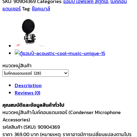
SKU:
90904369
Categories:
แอมป์ เอฟแฟค สตูดิโอ
,
ไมค์คอน
ท์
แดนเซอร์
Tag:
ช๊อคเมาส์
รุ่น
T43
ตัว
จับ
ไมค์
กัน
สั่น
หมวดหมู่สินค้า
สำหรับ
ไมค์
คอนเดนเซอร์
Description
ใช้
Reviews (0)
สำหรับ
ตูด
คุณสมบัติและข้อมูลสินค้าทั่วไป
ไมค์
หมวดหมู่สินค้า:ไมค์คอนแดนเซอร์ (Condenser Microphone
เกลียว
Accessories)
ขนาด
รหัสสินค้า (SKU): 90904369
25
ราคา: 369.00 บาท (หมายเหตุ: ราคาอาจมีการเปลี่ยนแปลงตามโปร