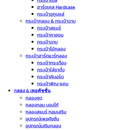
กระเป๋าเบส
ฮาร์ดเคส Hardcase
กระเป๋าอูคูเลเล่
กระเป๋ากลอง & กระเป๋าฉาบ
กระเป๋าสแนร์
กระเป๋าคาฮอน
กระเป๋าฉาบ
กระเป๋าไม้กลอง
กระเป๋าฮาร์ดแวร์กลอง
กระเป๋ากระเดื่อง
กระเป๋าใส่ขาตั้ง
กระเป๋าคีบอร์ด
กระเป๋าพิณ-แคน
กลอง & เพอคัชชั่น
กลองชุด
กลองทอม บองโก้
กลองสแนร์ ทอมเสริม
อุปกรณ์เพอคัชชั่น
อุปกรณ์เสริมกลอง