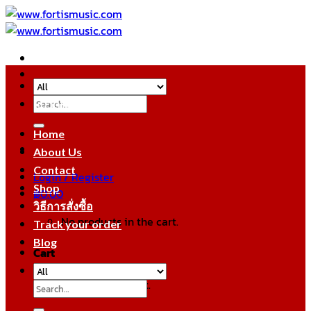
Skip
to
content
Search
หมวดหมู่สินค้า
for:
Home
About Us
Contact
Login / Register
Shop
฿
0.00
วิธีการสั่งซื้อ
No products in the cart.
Track your order
Blog
Cart
No products in the cart.
Search
for: