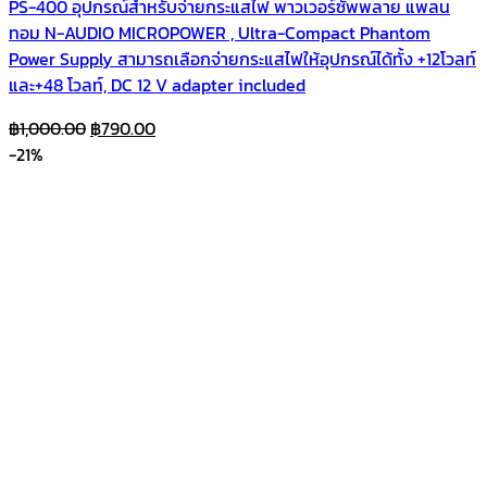
PS-400 อุปกรณ์สำหรับจ่ายกระแสไฟ พาวเวอร์ซัพพลาย แพลน
ทอม N-AUDIO MICROPOWER , Ultra-Compact Phantom
Power Supply สามารถเลือกจ่ายกระแสไฟให้อุปกรณ์ได้ทั้ง +12โวลท์
และ+48 โวลท์, DC 12 V adapter included
Original
Current
฿
1,000.00
฿
790.00
price
price
-21%
was:
is:
฿1,000.00.
฿790.00.