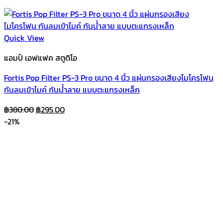
Quick View
แอมป์ เอฟแฟค สตูดิโอ
Fortis Pop Filter PS-3 Pro ขนาด 4 นิ้ว แผ่นกรองเสียงไมโครโฟน
กันลมเข้าไมค์ กันน้ำลาย แบบตะแกรงเหล็ก
Original
Current
฿
380.00
฿
295.00
price
price
-21%
was:
is:
฿380.00.
฿295.00.