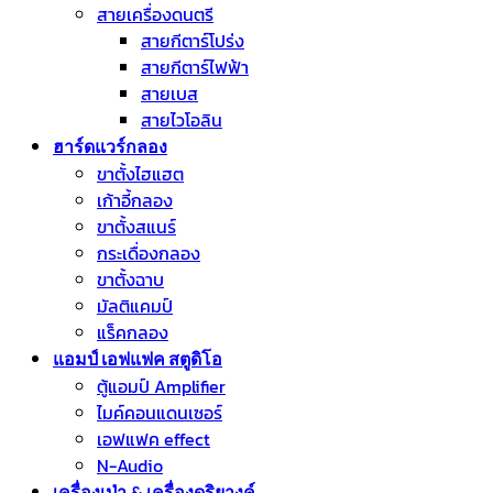
สายเครื่องดนตรี
สายกีตาร์โปร่ง
สายกีตาร์ไฟฟ้า
สายเบส
สายไวโอลิน
ฮาร์ดแวร์กลอง
ขาตั้งไฮแฮต
เก้าอี้กลอง
ขาตั้งสแนร์
กระเดื่องกลอง
ขาตั้งฉาบ
มัลติแคมป์
แร็คกลอง
แอมป์ เอฟแฟค สตูดิโอ
ตู้แอมป์ Amplifier
ไมค์คอนแดนเซอร์
เอฟแฟค effect
N-Audio
เครื่องเป่า & เครื่องดุริยางค์