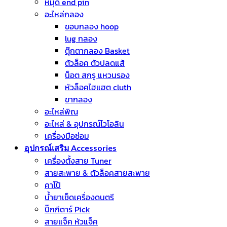
หมุด end pin
อะไหล่กลอง
ขอบกลอง hoop
lug กลอง
ตุ๊กตากลอง Basket
ตัวล็อค ตัวปลดแส้
น็อต สกรู แหวนรอง
หัวล็อคไฮแฮต cluth
ขากลอง
อะไหล่พิณ
อะไหล่ & อุปกรณ์ไวโอลิน
เครื่องมือซ่อม
อุปกรณ์เสริม Accessories
เครื่องตั้งสาย Tuner
สายสะพาย & ตัวล็อคสายสะพาย
คาโป้
น้ำยาเช็ดเครื่องดนตรี
ปิ๊กกีตาร์ Pick
สายแจ็ค หัวแจ็ค