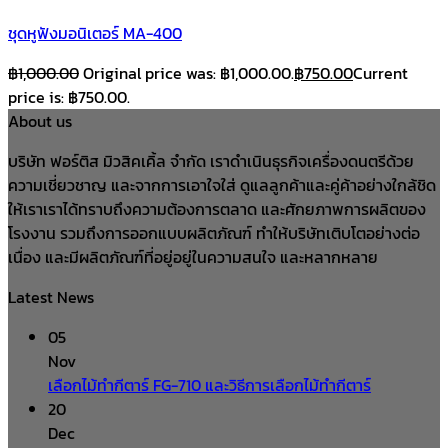
ชุดหูฟังมอนิเตอร์ MA-400
฿
1,000.00
Original price was: ฿1,000.00.
฿
750.00
Current
price is: ฿750.00.
About us
บริษัท ฟอร์ติส มิวสิคเคิ้ล จำกัด เราดำเนินธุรกิจเครื่องดนตรีด้วย
ความเชี่ยวชาญ และจากการเอาใจใส่ ดูแลลูกค้าและคู่ค้าอย่างใกล้ชิด
ให้เราเราได้ทราบถึงความต้องการตลาด และศักยภาพการผลิตของ
โรงงาน รวมถึงการออกแบบผลิตภัณฑ์ ทำให้บริษัทเติบโตอย่างต่อ
เนื่อง และมีผลิตภัณฑ์ที่อยู่อยู่ในความสนใจ และหลากหลาย
Latest News
05
Nov
เลือกไม้ทำกีตาร์ FG-710 และวิธีการเลือกไม้ทำกีตาร์
20
Dec