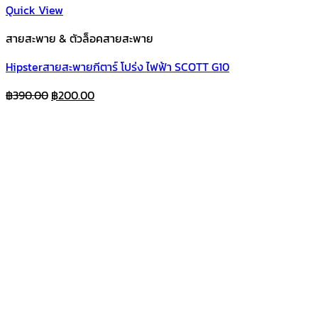
Quick View
สายสะพาย & ตัวล็อคสายสะพาย
Hipsterสายสะพายกีตาร์ โปร่ง ไฟฟ้า SCOTT G10
Original
Current
฿
390.00
฿
200.00
price
price
was:
is:
฿390.00.
฿200.00.