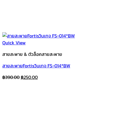
Quick View
สายสะพาย & ตัวล็อคสายสะพาย
สายสะพายFortisวินเทจ FS-014*BW
Original
Current
฿
390.00
฿
250.00
price
price
was:
is:
฿390.00.
฿250.00.