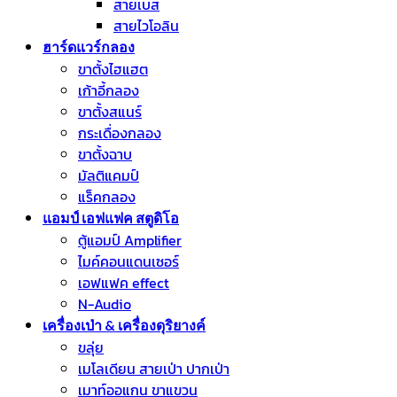
สายเบส
สายไวโอลิน
ฮาร์ดแวร์กลอง
ขาตั้งไฮแฮต
เก้าอี้กลอง
ขาตั้งสแนร์
กระเดื่องกลอง
ขาตั้งฉาบ
มัลติแคมป์
แร็คกลอง
แอมป์ เอฟแฟค สตูดิโอ
ตู้แอมป์ Amplifier
ไมค์คอนแดนเซอร์
เอฟแฟค effect
N-Audio
เครื่องเป่า & เครื่องดุริยางค์
ขลุ่ย
เมโลเดียน สายเป่า ปากเป่า
เมาท์ออแกน ขาแขวน