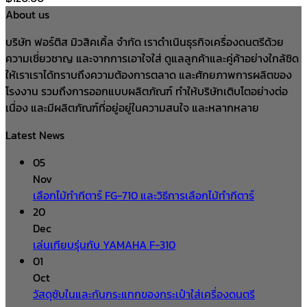
About us
บริษัท ฟอร์ติส มิวสิคเคิ้ล จำกัด เราดำเนินธุรกิจเครื่องดนตรีด้วย
ความเชี่ยวชาญ และจากการเอาใจใส่ ดูแลลูกค้าและคู่ค้าอย่างใกล้ชิด
ให้เราเราได้ทราบถึงความต้องการตลาด และศักยภาพการผลิตของ
โรงงาน รวมถึงการออกแบบผลิตภัณฑ์ ทำให้บริษัทเติบโตอย่างต่อ
เนื่อง และมีผลิตภัณฑ์ที่อยู่อยู่ในความสนใจ และหลากหลาย
Latest News
05
Nov
เลือกไม้ทำกีตาร์ FG-710 และวิธีการเลือกไม้ทำกีตาร์
20
Dec
เล่นเทียบรุ่นกับ YAMAHA F-310
01
Oct
วัสดุซับในและกันกระแทกของกระเป๋าใส่เครื่องดนตรี