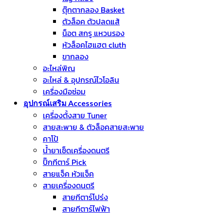
ตุ๊กตากลอง Basket
ตัวล็อค ตัวปลดแส้
น็อต สกรู แหวนรอง
หัวล็อคไฮแฮต cluth
ขากลอง
อะไหล่พิณ
อะไหล่ & อุปกรณ์ไวโอลิน
เครื่องมือซ่อม
อุปกรณ์เสริม Accessories
เครื่องตั้งสาย Tuner
สายสะพาย & ตัวล็อคสายสะพาย
คาโป้
น้ำยาเช็ดเครื่องดนตรี
ปิ๊กกีตาร์ Pick
สายแจ็ค หัวแจ็ค
สายเครื่องดนตรี
สายกีตาร์โปร่ง
สายกีตาร์ไฟฟ้า