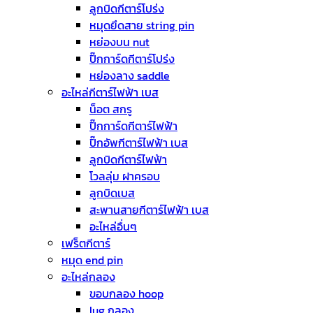
ลูกบิดกีตาร์โปร่ง
หมุดยึดสาย string pin
หย่องบน nut
ปิ๊กการ์ดกีตาร์โปร่ง
หย่องลาง saddle
อะไหล่กีตาร์ไฟฟ้า เบส
น็อต สกรู
ปิ๊กการ์ดกีตาร์ไฟฟ้า
ปิ๊กอัพกีตาร์ไฟฟ้า เบส
ลูกบิดกีตาร์ไฟฟ้า
โวลลุ่ม ฝาครอบ
ลูกบิดเบส
สะพานสายกีตาร์ไฟฟ้า เบส
อะไหล่อื่นๆ
เฟร็ตกีตาร์
หมุด end pin
อะไหล่กลอง
ขอบกลอง hoop
lug กลอง