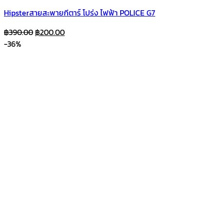
Hipsterสายสะพายกีตาร์ โปร่ง ไฟฟ้า POLICE G7
Original
Current
฿
390.00
฿
200.00
price
price
-36%
was:
is:
฿390.00.
฿200.00.