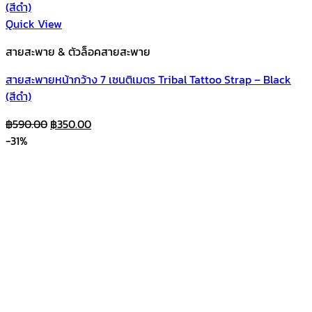
Quick View
สายสะพาย & ตัวล็อคสายสะพาย
สายสะพายหน้ากว้าง 7 เซนติเมตร Tribal Tattoo Strap – Black
(สีดำ)
Original
Current
฿
590.00
฿
350.00
price
price
-31%
was:
is:
฿590.00.
฿350.00.