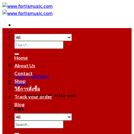
Skip
to
content
Search
หมวดหมู่สินค้า
for:
Home
About Us
Contact
Login / Register
Shop
฿
0.00
วิธีการสั่งซื้อ
No products in the cart.
Track your order
Blog
Cart
No products in the cart.
Search
for: