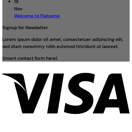
19
Nov
Welcome to Flatsome
Signup for Newsletter
Lorem ipsum dolor sit amet, consectetuer adipiscing elit,
sed diam nonummy nibh euismod tincidunt ut laoreet.
(insert contact form here)