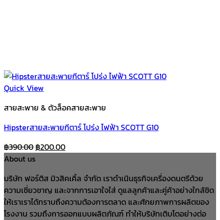
Quick View
สายสะพาย & ตัวล็อคสายสะพาย
Hipsterสายสะพายกีตาร์ โปร่ง ไฟฟ้า SCOTT G10
Original
Current
฿
390.00
฿
200.00
price
price
About us
was:
is:
บริษัท ฟอร์ติส มิวสิคเคิ้ล จำกัด เราดำเนินธุรกิจเครื่องดนตรีด้วย
฿390.00.
฿200.00.
ความเชี่ยวชาญ และจากการเอาใจใส่ ดูแลลูกค้าและคู่ค้าอย่างใกล้ชิด
ให้เราเราได้ทราบถึงความต้องการตลาด และศักยภาพการผลิตของ
โรงงาน รวมถึงการออกแบบผลิตภัณฑ์ ทำให้บริษัทเติบโตอย่างต่อ