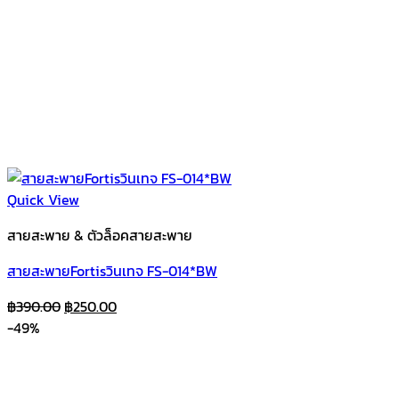
Quick View
สายสะพาย & ตัวล็อคสายสะพาย
สายสะพายFortisวินเทจ FS-014*BW
Original
Current
฿
390.00
฿
250.00
price
price
-49%
was:
is:
฿390.00.
฿250.00.