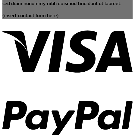
sed diam nonummy nibh euismod tincidunt ut laoreet.
(insert contact form here)