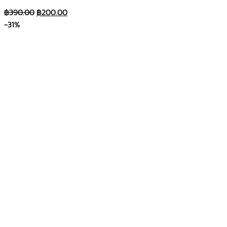
Original
Current
฿
390.00
฿
200.00
price
price
-31%
was:
is:
฿390.00.
฿200.00.