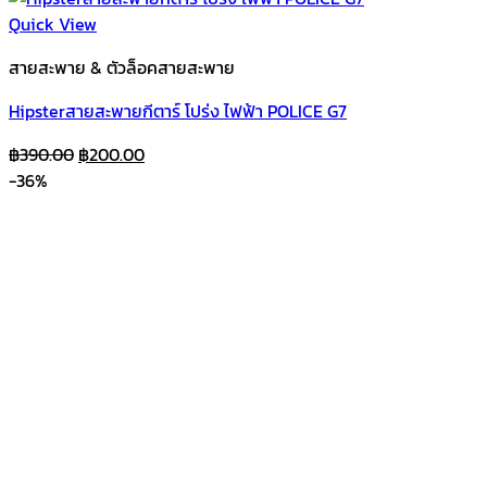
Quick View
สายสะพาย & ตัวล็อคสายสะพาย
Hipsterสายสะพายกีตาร์ โปร่ง ไฟฟ้า POLICE G7
Original
Current
฿
390.00
฿
200.00
price
price
-36%
was:
is:
฿390.00.
฿200.00.