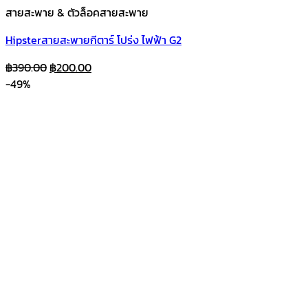
สายสะพาย & ตัวล็อคสายสะพาย
Hipsterสายสะพายกีตาร์ โปร่ง ไฟฟ้า G2
Original
Current
฿
390.00
฿
200.00
price
price
-49%
was:
is:
฿390.00.
฿200.00.