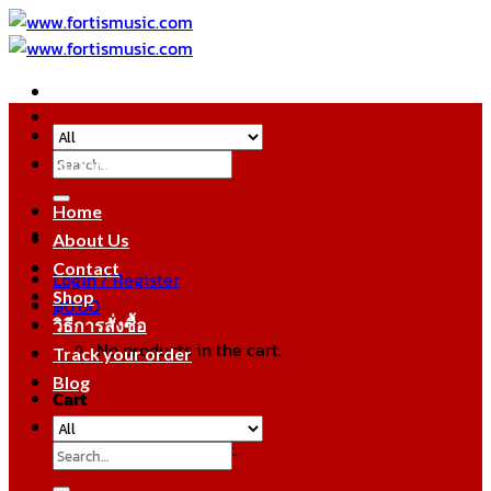
Skip
to
content
Search
หมวดหมู่สินค้า
for:
Home
About Us
Contact
Login / Register
Shop
฿
0.00
วิธีการสั่งซื้อ
No products in the cart.
Track your order
Blog
Cart
No products in the cart.
Search
for: