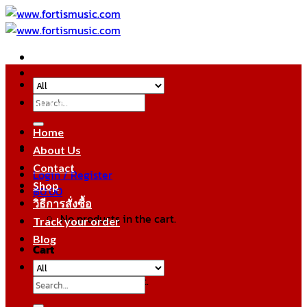
Skip
to
content
Search
หมวดหมู่สินค้า
for:
Home
About Us
Contact
Login / Register
Shop
฿
0.00
วิธีการสั่งซื้อ
No products in the cart.
Track your order
Blog
Cart
No products in the cart.
Search
for: