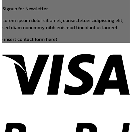
Signup for Newsletter
Lorem ipsum dolor sit amet, consectetuer adipiscing elit,
sed diam nonummy nibh euismod tincidunt ut laoreet.
(insert contact form here)