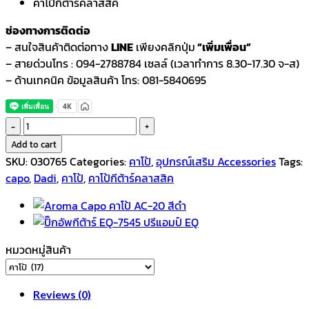
คาโป้กีต้าร์คลาสสิค
ช่องทางการติดต่อ
– สนใจสินค้าติดต่อทาง
LINE
เพียงคลิกปุ่ม
“เพิ่มเพื่อน”
– สายด่วนโทร : 094-2788784 เซลล์ (เวลาทำการ 8.30-17.30 จ-ส)
– ด้านเทคนิค ข้อมูลสินค้า โทร: 081-5840695
Dadi
คา
Add to cart
โป้
SKU:
030765
Categories:
คาโป้
,
อุปกรณ์เสริม Accessories
Tags:
กีตาร์
capo
,
Dadi
,
คาโป้
,
คาโป้กีต้าร์คลาสสิค
คลาสสิค
CP003
quantity
หมวดหมู่สินค้า
Reviews (0)