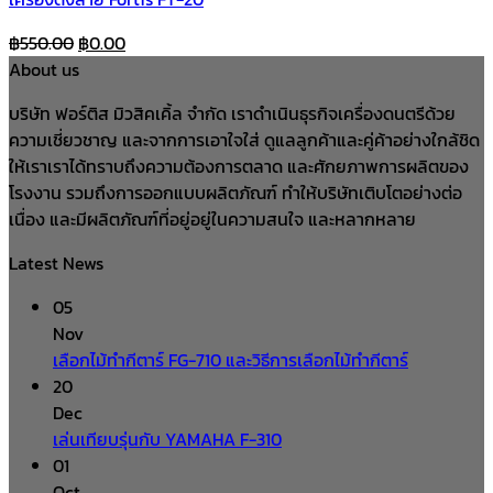
Original
Current
฿
550.00
฿
0.00
price
price
About us
was:
is:
บริษัท ฟอร์ติส มิวสิคเคิ้ล จำกัด เราดำเนินธุรกิจเครื่องดนตรีด้วย
฿550.00.
฿0.00.
ความเชี่ยวชาญ และจากการเอาใจใส่ ดูแลลูกค้าและคู่ค้าอย่างใกล้ชิด
ให้เราเราได้ทราบถึงความต้องการตลาด และศักยภาพการผลิตของ
โรงงาน รวมถึงการออกแบบผลิตภัณฑ์ ทำให้บริษัทเติบโตอย่างต่อ
เนื่อง และมีผลิตภัณฑ์ที่อยู่อยู่ในความสนใจ และหลากหลาย
Latest News
05
Nov
เลือกไม้ทำกีตาร์ FG-710 และวิธีการเลือกไม้ทำกีตาร์
20
Dec
เล่นเทียบรุ่นกับ YAMAHA F-310
01
Oct