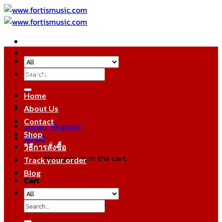
Skip
to
content
Search
หมวดหมู่สินค้า
for:
Home
About Us
Contact
Login / Register
Shop
฿
0.00
วิธีการสั่งซื้อ
No products in the cart.
Track your order
Blog
Cart
No products in the cart.
Search
for: