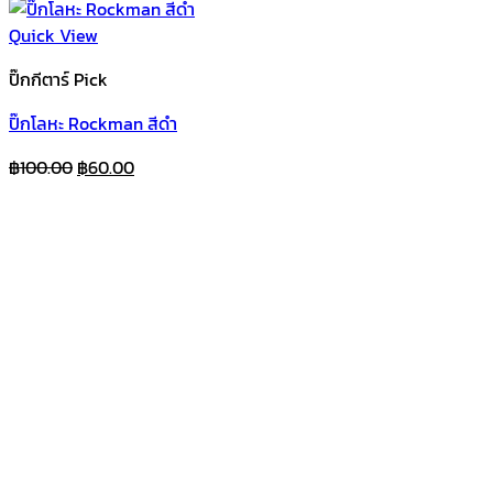
Quick View
ปิ๊กกีตาร์ Pick
ปิ๊กโลหะ Rockman สีดำ
Original
Current
฿
100.00
฿
60.00
price
price
was:
is:
฿100.00.
฿60.00.