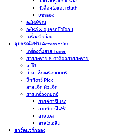
น็อต สกรู แหวนรอง
หัวล็อคไฮแฮต cluth
ขากลอง
อะไหล่พิณ
อะไหล่ & อุปกรณ์ไวโอลิน
เครื่องมือซ่อม
อุปกรณ์เสริม Accessories
เครื่องตั้งสาย Tuner
สายสะพาย & ตัวล็อคสายสะพาย
คาโป้
น้ำยาเช็ดเครื่องดนตรี
ปิ๊กกีตาร์ Pick
สายแจ็ค หัวแจ็ค
สายเครื่องดนตรี
สายกีตาร์โปร่ง
สายกีตาร์ไฟฟ้า
สายเบส
สายไวโอลิน
ฮาร์ดแวร์กลอง