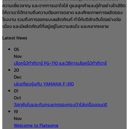
฿150.00.
฿89.00.
ความเชี่ยวชาญ และจากการเอาใจใส่ ดูแลลูกค้าและคู่ค้าอย่างใกล้ชิด
ให้เราเราได้ทราบถึงความต้องการตลาด และศักยภาพการผลิตของ
โรงงาน รวมถึงการออกแบบผลิตภัณฑ์ ทำให้บริษัทเติบโตอย่างต่อ
เนื่อง และมีผลิตภัณฑ์ที่อยู่อยู่ในความสนใจ และหลากหลาย
Latest News
05
Nov
เลือกไม้ทำกีตาร์ FG-710 และวิธีการเลือกไม้ทำกีตาร์
20
Dec
เล่นเทียบรุ่นกับ YAMAHA F-310
01
Oct
วัสดุซับในและกันกระแทกของกระเป๋าใส่เครื่องดนตรี
19
Nov
Welcome to Flatsome