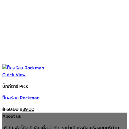
Quick View
ปิ๊กกีตาร์ Pick
ปิ๊กสร้อย Rockman
Original
Current
฿
150.00
฿
89.00
price
price
About us
was:
is:
บริษัท ฟอร์ติส มิวสิคเคิ้ล จำกัด เราดำเนินธุรกิจเครื่องดนตรีด้วย