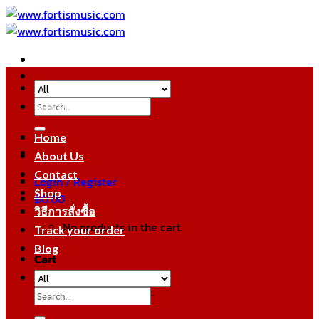
Skip
to
content
Search
หมวดหมู่สินค้า
for:
Home
About Us
Contact
Login / Register
Shop
฿
0.00
วิธีการสั่งซื้อ
No products in the cart.
Track your order
Blog
Cart
No products in the cart.
Search
for: