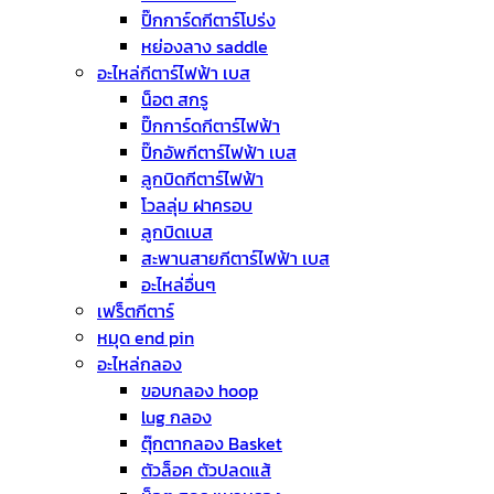
ปิ๊กการ์ดกีตาร์โปร่ง
หย่องลาง saddle
อะไหล่กีตาร์ไฟฟ้า เบส
น็อต สกรู
ปิ๊กการ์ดกีตาร์ไฟฟ้า
ปิ๊กอัพกีตาร์ไฟฟ้า เบส
ลูกบิดกีตาร์ไฟฟ้า
โวลลุ่ม ฝาครอบ
ลูกบิดเบส
สะพานสายกีตาร์ไฟฟ้า เบส
อะไหล่อื่นๆ
เฟร็ตกีตาร์
หมุด end pin
อะไหล่กลอง
ขอบกลอง hoop
lug กลอง
ตุ๊กตากลอง Basket
ตัวล็อค ตัวปลดแส้