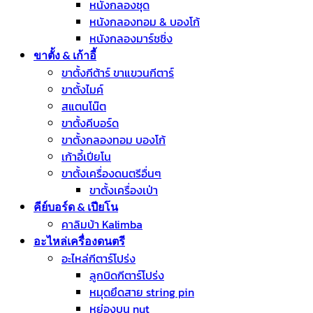
หนังกลองชุด
หนังกลองทอม & บองโก้
หนังกลองมาร์ชชิ่ง
ขาตั้ง & เก้าอี้
ขาตั้งกีต้าร์ ขาแขวนกีตาร์
ขาตั้งไมค์
สแตนโน๊ต
ขาตั้งคีบอร์ด
ขาตั้งกลองทอม บองโก้
เก้าอี้เปียโน
ขาตั้งเครื่องดนตรีอื่นๆ
ขาตั้งเครื่องเป่า
คีย์บอร์ด & เปียโน
คาลิมบ้า Kalimba
อะไหล่เครื่องดนตรี
อะไหล่กีตาร์โปร่ง
ลูกบิดกีตาร์โปร่ง
หมุดยึดสาย string pin
หย่องบน nut