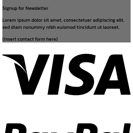
Signup for Newsletter
Lorem ipsum dolor sit amet, consectetuer adipiscing elit,
sed diam nonummy nibh euismod tincidunt ut laoreet.
(insert contact form here)