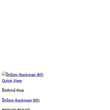
Quick View
ปิ๊กกีตาร์ Pick
ปิ๊กโลหะ Rockman สีดำ
Original
Current
฿
100.00
฿
60.00