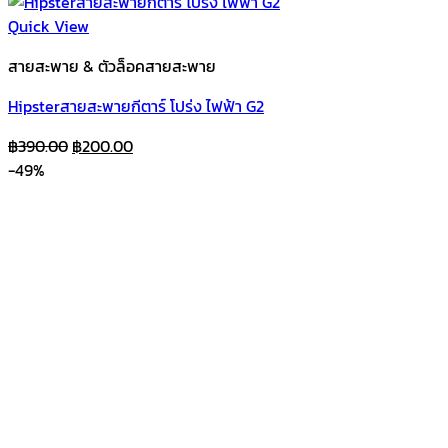
Quick View
สายสะพาย & ตัวล็อคสายสะพาย
Hipsterสายสะพายกีตาร์ โปร่ง ไฟฟ้า G2
Original
Current
฿
390.00
฿
200.00
price
price
-49%
was:
is:
฿390.00.
฿200.00.