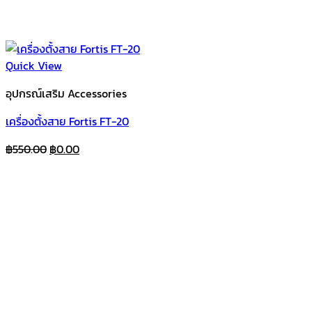
Quick View
อุปกรณ์เสริม Accessories
เครื่องตั้งสาย Fortis FT-20
Original
Current
฿
550.00
฿
0.00
price
price
was:
is:
฿550.00.
฿0.00.