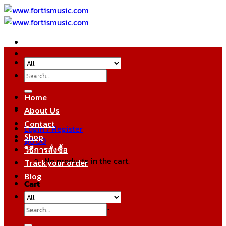
Skip
to
content
Search
หมวดหมู่สินค้า
for:
Home
About Us
Contact
Login / Register
Shop
฿
0.00
วิธีการสั่งซื้อ
No products in the cart.
Track your order
Blog
Cart
No products in the cart.
Search
for: