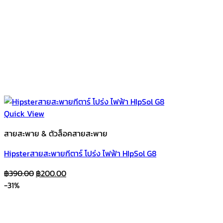
Quick View
สายสะพาย & ตัวล็อคสายสะพาย
Hipsterสายสะพายกีตาร์ โปร่ง ไฟฟ้า HIpSol G8
Original
Current
฿
390.00
฿
200.00
price
price
-31%
was:
is:
฿390.00.
฿200.00.