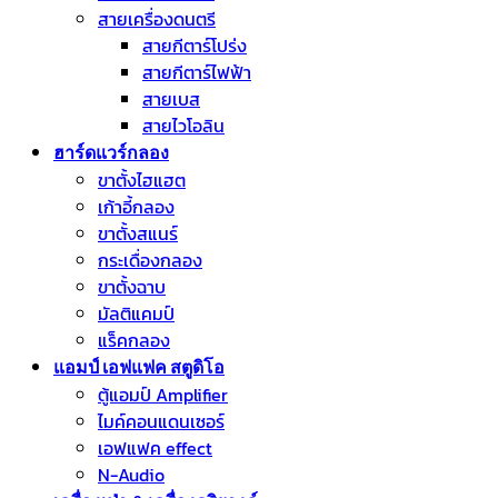
สายเครื่องดนตรี
สายกีตาร์โปร่ง
สายกีตาร์ไฟฟ้า
สายเบส
สายไวโอลิน
ฮาร์ดแวร์กลอง
ขาตั้งไฮแฮต
เก้าอี้กลอง
ขาตั้งสแนร์
กระเดื่องกลอง
ขาตั้งฉาบ
มัลติแคมป์
แร็คกลอง
แอมป์ เอฟแฟค สตูดิโอ
ตู้แอมป์ Amplifier
ไมค์คอนแดนเซอร์
เอฟแฟค effect
N-Audio