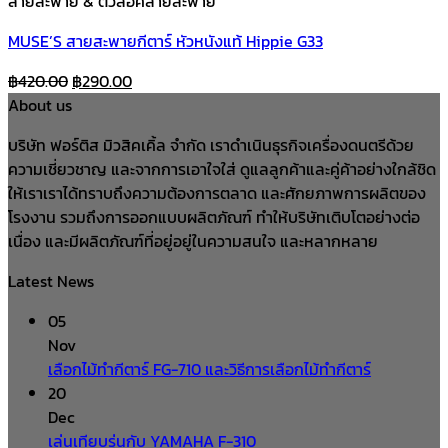
สายสะพาย & ตัวล็อคสายสะพาย
MUSE’S สายสะพายกีตาร์ หัวหนังแท้ Hippie G33
Original
Current
฿
420.00
฿
290.00
price
price
About us
was:
is:
บริษัท ฟอร์ติส มิวสิคเคิ้ล จำกัด เราดำเนินธุรกิจเครื่องดนตรีด้วย
฿420.00.
฿290.00.
ความเชี่ยวชาญ และจากการเอาใจใส่ ดูแลลูกค้าและคู่ค้าอย่างใกล้ชิด
ให้เราเราได้ทราบถึงความต้องการตลาด และศักยภาพการผลิตของ
โรงงาน รวมถึงการออกแบบผลิตภัณฑ์ ทำให้บริษัทเติบโตอย่างต่อ
เนื่อง และมีผลิตภัณฑ์ที่อยู่อยู่ในความสนใจ และหลากหลาย
Latest News
05
Nov
เลือกไม้ทำกีตาร์ FG-710 และวิธีการเลือกไม้ทำกีตาร์
20
Dec
เล่นเทียบรุ่นกับ YAMAHA F-310