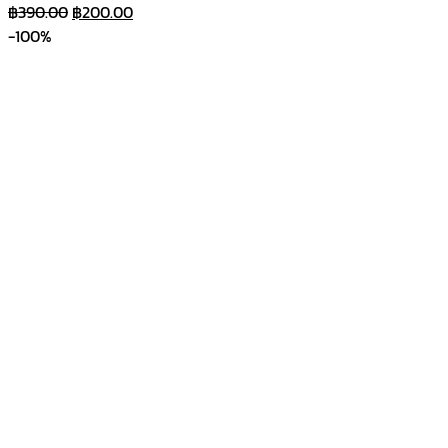
Original
Current
฿
390.00
฿
200.00
price
price
-100%
was:
is:
฿390.00.
฿200.00.