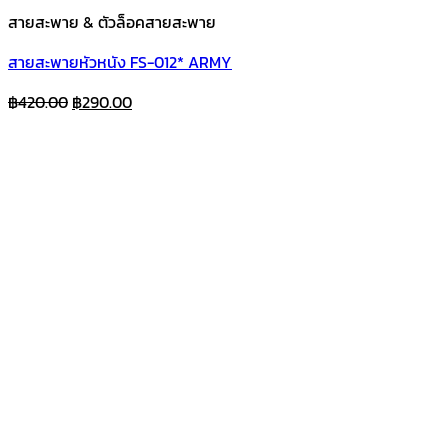
สายสะพาย & ตัวล็อคสายสะพาย
สายสะพายหัวหนัง FS-012* ARMY
Original
Current
฿
420.00
฿
290.00
price
price
was:
is:
฿420.00.
฿290.00.