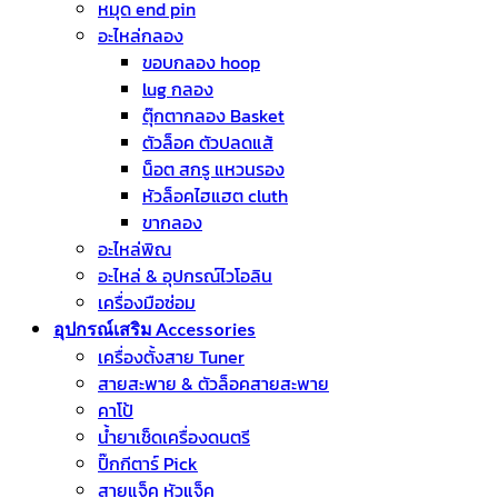
หมุด end pin
อะไหล่กลอง
ขอบกลอง hoop
lug กลอง
ตุ๊กตากลอง Basket
ตัวล็อค ตัวปลดแส้
น็อต สกรู แหวนรอง
หัวล็อคไฮแฮต cluth
ขากลอง
อะไหล่พิณ
อะไหล่ & อุปกรณ์ไวโอลิน
เครื่องมือซ่อม
อุปกรณ์เสริม Accessories
เครื่องตั้งสาย Tuner
สายสะพาย & ตัวล็อคสายสะพาย
คาโป้
น้ำยาเช็ดเครื่องดนตรี
ปิ๊กกีตาร์ Pick
สายแจ็ค หัวแจ็ค