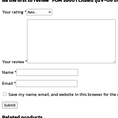
Be the first to review “FOM รองบ่า ไวโอลิน รุ่นV-06 
Your rating
*
Your review
*
Name
*
Email
*
Save my name, email, and website in this browser for the
Related products