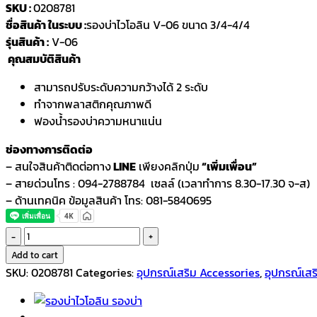
SKU :
0208781
ชื่อสินค้า ในระบบ :
รองบ่าไวโอลิน V-06 ขนาด 3/4-4/4
รุ่นสินค้า :
V-06
คุณสมบัติสินค้า
สามารถปรับระดับความกว้างได้ 2 ระดับ
ทำจากพลาสติกคุณภาพดี
ฟองน้ำรองบ่าความหนาแน่น
ช่องทางการติดต่อ
– สนใจสินค้าติดต่อทาง
LINE
เพียงคลิกปุ่ม
“เพิ่มเพื่อน”
– สายด่วนโทร : 094-2788784 เซลล์ (เวลาทำการ 8.30-17.30 จ-ส)
– ด้านเทคนิค ข้อมูลสินค้า โทร: 081-5840695
FOM
รอง
Add to cart
บ่า
SKU:
0208781
Categories:
อุปกรณ์เสริม Accessories
,
อุปกรณ์เสร
ไวโอลิน
รุ่นV-