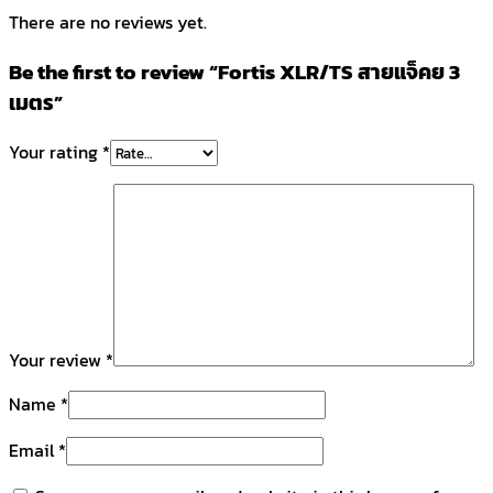
There are no reviews yet.
Be the first to review “Fortis XLR/TS สายแจ็คย 3
เมตร”
Your rating
*
Your review
*
Name
*
Email
*