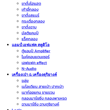
ขาตั้งไฮแฮต
เก้าอี้กลอง
ขาตั้งสแนร์
กระเดื่องกลอง
ขาตั้งฉาบ
มัลติแคมป์
แร็คกลอง
แอมป์ เอฟแฟค สตูดิโอ
ตู้แอมป์ Amplifier
ไมค์คอนแดนเซอร์
เอฟแฟค effect
N-Audio
เครื่องเป่า & เครื่องดุริยางค์
ขลุ่ย
เมโลเดียน สายเป่า ปากเป่า
เมาท์ออแกน ขาแขวน
กลองมาร์ชชิ่ง กลองพาเหรด
ฉาบมาร์ชิ่ง ฉาบดุริยางค์
Login