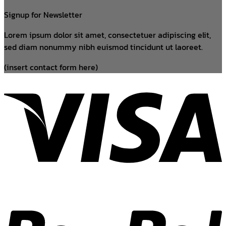
Signup for Newsletter
Lorem ipsum dolor sit amet, consectetuer adipiscing elit,
sed diam nonummy nibh euismod tincidunt ut laoreet.
(insert contact form here)