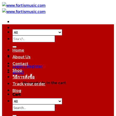
Skip
to
content
Search
หมวดหมู่สินค้า
for:
Home
About Us
Contact
Login / Register
Shop
฿
0.00
วิธีการสั่งซื้อ
No products in the cart.
Track your order
Blog
Cart
No products in the cart.
Search
for: