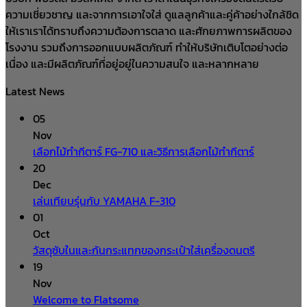
฿390.00.
฿200.00.
ความเชี่ยวชาญ และจากการเอาใจใส่ ดูแลลูกค้าและคู่ค้าอย่างใกล้ชิด
ให้เราเราได้ทราบถึงความต้องการตลาด และศักยภาพการผลิตของ
โรงงาน รวมถึงการออกแบบผลิตภัณฑ์ ทำให้บริษัทเติบโตอย่างต่อ
เนื่อง และมีผลิตภัณฑ์ที่อยู่อยู่ในความสนใจ และหลากหลาย
Latest News
05
Nov
เลือกไม้ทำกีตาร์ FG-710 และวิธีการเลือกไม้ทำกีตาร์
20
Dec
เล่นเทียบรุ่นกับ YAMAHA F-310
01
Oct
วัสดุซับในและกันกระแทกของกระเป๋าใส่เครื่องดนตรี
19
Nov
Welcome to Flatsome