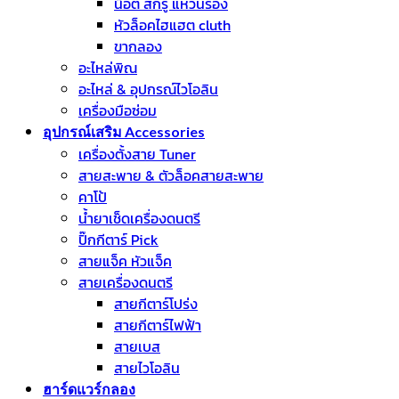
น็อต สกรู แหวนรอง
หัวล็อคไฮแฮต cluth
ขากลอง
อะไหล่พิณ
อะไหล่ & อุปกรณ์ไวโอลิน
เครื่องมือซ่อม
อุปกรณ์เสริม Accessories
เครื่องตั้งสาย Tuner
สายสะพาย & ตัวล็อคสายสะพาย
คาโป้
น้ำยาเช็ดเครื่องดนตรี
ปิ๊กกีตาร์ Pick
สายแจ็ค หัวแจ็ค
สายเครื่องดนตรี
สายกีตาร์โปร่ง
สายกีตาร์ไฟฟ้า
สายเบส
สายไวโอลิน
ฮาร์ดแวร์กลอง