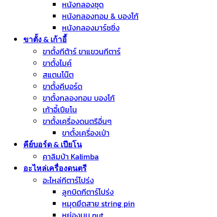
หนังกลองชุด
หนังกลองทอม & บองโก้
หนังกลองมาร์ชชิ่ง
ขาตั้ง & เก้าอี้
ขาตั้งกีต้าร์ ขาแขวนกีตาร์
ขาตั้งไมค์
สแตนโน๊ต
ขาตั้งคีบอร์ด
ขาตั้งกลองทอม บองโก้
เก้าอี้เปียโน
ขาตั้งเครื่องดนตรีอื่นๆ
ขาตั้งเครื่องเป่า
คีย์บอร์ด & เปียโน
คาลิมบ้า Kalimba
อะไหล่เครื่องดนตรี
อะไหล่กีตาร์โปร่ง
ลูกบิดกีตาร์โปร่ง
หมุดยึดสาย string pin
หย่องบน nut