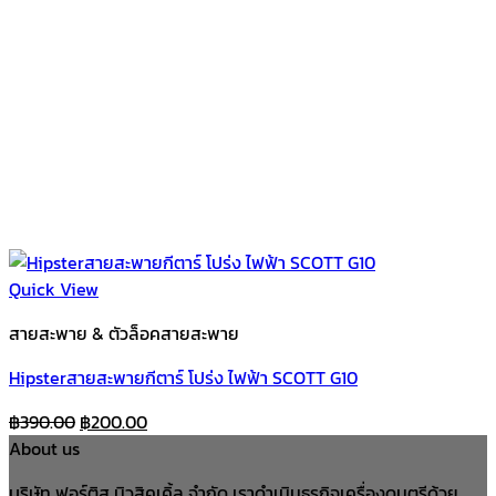
Quick View
สายสะพาย & ตัวล็อคสายสะพาย
Hipsterสายสะพายกีตาร์ โปร่ง ไฟฟ้า SCOTT G10
Original
Current
฿
390.00
฿
200.00
price
price
About us
was:
is:
บริษัท ฟอร์ติส มิวสิคเคิ้ล จำกัด เราดำเนินธุรกิจเครื่องดนตรีด้วย