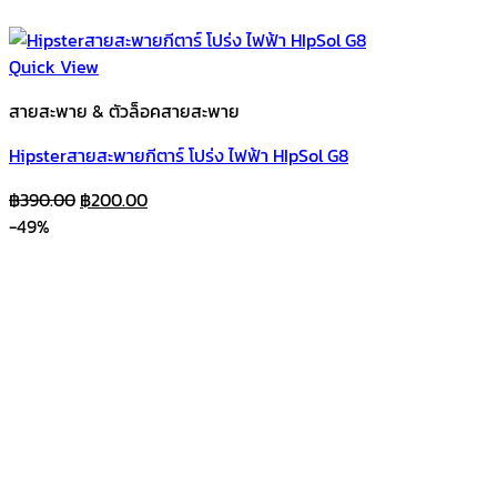
Quick View
สายสะพาย & ตัวล็อคสายสะพาย
Hipsterสายสะพายกีตาร์ โปร่ง ไฟฟ้า HIpSol G8
Original
Current
฿
390.00
฿
200.00
price
price
-49%
was:
is:
฿390.00.
฿200.00.