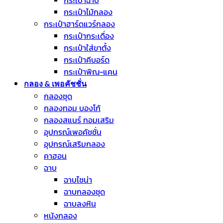
กระเป๋าฉาบ
กระเป๋าไม้กลอง
กระเป๋าฮาร์ดแวร์กลอง
กระเป๋ากระเดื่อง
กระเป๋าใส่ขาตั้ง
กระเป๋าคีบอร์ด
กระเป๋าพิณ-แคน
กลอง & เพอคัชชั่น
กลองชุด
กลองทอม บองโก้
กลองสแนร์ ทอมเสริม
อุปกรณ์เพอคัชชั่น
อุปกรณ์เสริมกลอง
คาฮอน
ฉาบ
ฉาบไชน่า
ฉาบกลองชุด
ฉาบลงหิน
หนังกลอง