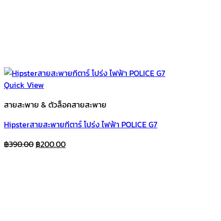
Quick View
สายสะพาย & ตัวล็อคสายสะพาย
Hipsterสายสะพายกีตาร์ โปร่ง ไฟฟ้า POLICE G7
Original
Current
฿
390.00
฿
200.00
price
price
was:
is:
฿390.00.
฿200.00.