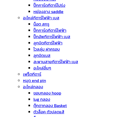
ปิ๊กการ์ดกีตาร์โปร่ง
หย่องลาง saddle
อะไหล่กีตาร์ไฟฟ้า เบส
น็อต สกรู
ปิ๊กการ์ดกีตาร์ไฟฟ้า
ปิ๊กอัพกีตาร์ไฟฟ้า เบส
ลูกบิดกีตาร์ไฟฟ้า
โวลลุ่ม ฝาครอบ
ลูกบิดเบส
สะพานสายกีตาร์ไฟฟ้า เบส
อะไหล่อื่นๆ
เฟร็ตกีตาร์
หมุด end pin
อะไหล่กลอง
ขอบกลอง hoop
lug กลอง
ตุ๊กตากลอง Basket
ตัวล็อค ตัวปลดแส้