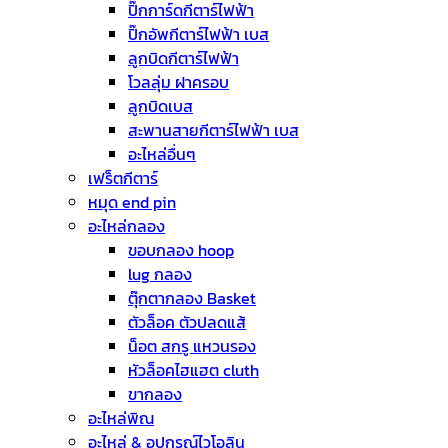
ปิ๊กการ์ดกีตาร์ไฟฟ้า
ปิ๊กอัพกีตาร์ไฟฟ้า เบส
ลูกบิดกีตาร์ไฟฟ้า
โวลลุ่ม ฝาครอบ
ลูกบิดเบส
สะพานสายกีตาร์ไฟฟ้า เบส
อะไหล่อื่นๆ
เฟร็ตกีตาร์
หมุด end pin
อะไหล่กลอง
ขอบกลอง hoop
lug กลอง
ตุ๊กตากลอง Basket
ตัวล็อค ตัวปลดแส้
น็อต สกรู แหวนรอง
หัวล็อคไฮแฮต cluth
ขากลอง
อะไหล่พิณ
อะไหล่ & อุปกรณ์ไวโอลิน