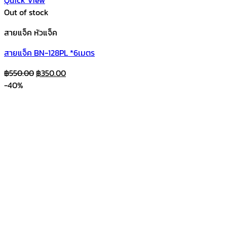
Quick View
Out of stock
สายแจ็ค หัวแจ็ค
สายแจ็ค BN-128PL *6เมตร
Original
Current
฿
550.00
฿
350.00
price
price
-40%
was:
is:
฿550.00.
฿350.00.