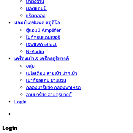
ขาตั้งฉาบ
มัลติแคมป์
แร็คกลอง
แอมป์ เอฟแฟค สตูดิโอ
ตู้แอมป์ Amplifier
ไมค์คอนแดนเซอร์
เอฟแฟค effect
N-Audio
เครื่องเป่า & เครื่องดุริยางค์
ขลุ่ย
เมโลเดียน สายเป่า ปากเป่า
เมาท์ออแกน ขาแขวน
กลองมาร์ชชิ่ง กลองพาเหรด
ฉาบมาร์ชิ่ง ฉาบดุริยางค์
Login
หมวดหมู่สินค้า
Login