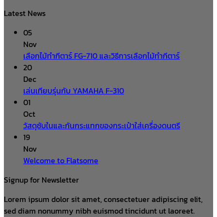
Latest News
05
Nov
เลือกไม้ทำกีตาร์ FG-710 และวิธีการเลือกไม้ทำกีตาร์
20
Dec
เล่นเทียบรุ่นกับ YAMAHA F-310
01
Oct
วัสดุซับในและกันกระแทกของกระเป๋าใส่เครื่องดนตรี
19
Nov
Welcome to Flatsome
Signup for Newsletter
Lorem ipsum dolor sit amet, consectetuer adipiscing elit,
sed diam nonummy nibh euismod tincidunt ut laoreet.