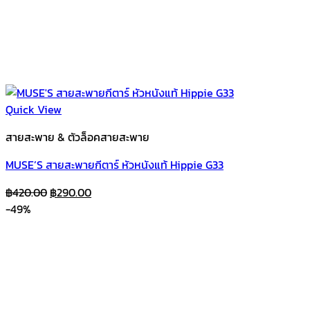
Quick View
สายสะพาย & ตัวล็อคสายสะพาย
MUSE’S สายสะพายกีตาร์ หัวหนังแท้ Hippie G33
Original
Current
฿
420.00
฿
290.00
price
price
-49%
was:
is:
฿420.00.
฿290.00.