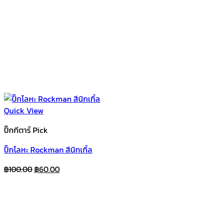
Quick View
ปิ๊กกีตาร์ Pick
ปิ๊กโลหะ Rockman สีนิกเกิ้ล
Original
Current
฿
100.00
฿
60.00
price
price
was:
is:
฿100.00.
฿60.00.