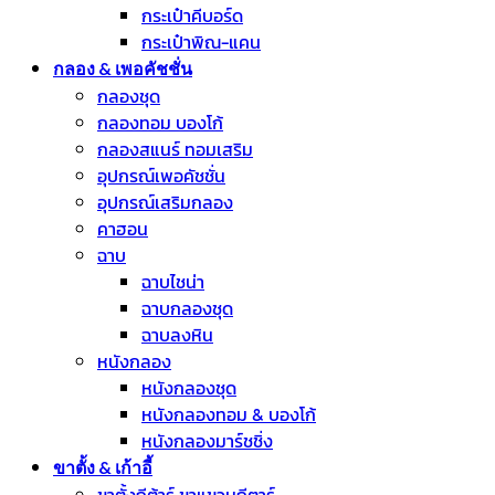
กระเป๋าคีบอร์ด
กระเป๋าพิณ-แคน
กลอง & เพอคัชชั่น
กลองชุด
กลองทอม บองโก้
กลองสแนร์ ทอมเสริม
อุปกรณ์เพอคัชชั่น
อุปกรณ์เสริมกลอง
คาฮอน
ฉาบ
ฉาบไชน่า
ฉาบกลองชุด
ฉาบลงหิน
หนังกลอง
หนังกลองชุด
หนังกลองทอม & บองโก้
หนังกลองมาร์ชชิ่ง
ขาตั้ง & เก้าอี้