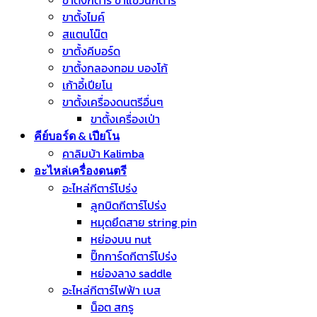
ขาตั้งกีต้าร์ ขาแขวนกีตาร์
ขาตั้งไมค์
สแตนโน๊ต
ขาตั้งคีบอร์ด
ขาตั้งกลองทอม บองโก้
เก้าอี้เปียโน
ขาตั้งเครื่องดนตรีอื่นๆ
ขาตั้งเครื่องเป่า
คีย์บอร์ด & เปียโน
คาลิมบ้า Kalimba
อะไหล่เครื่องดนตรี
อะไหล่กีตาร์โปร่ง
ลูกบิดกีตาร์โปร่ง
หมุดยึดสาย string pin
หย่องบน nut
ปิ๊กการ์ดกีตาร์โปร่ง
หย่องลาง saddle
อะไหล่กีตาร์ไฟฟ้า เบส
น็อต สกรู