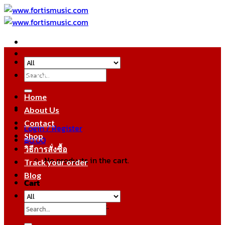
Skip
to
content
Search
หมวดหมู่สินค้า
for:
Home
About Us
Contact
Login / Register
Shop
฿
0.00
วิธีการสั่งซื้อ
No products in the cart.
Track your order
Blog
Cart
No products in the cart.
Search
for: