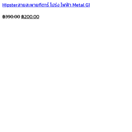
Hipsterสายสะพายกีตาร์ โปร่ง ไฟฟ้า Metal G1
Original
Current
฿
390.00
฿
200.00
price
price
was:
is:
฿390.00.
฿200.00.