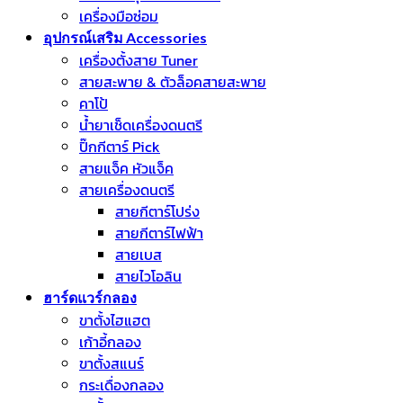
เครื่องมือซ่อม
อุปกรณ์เสริม Accessories
เครื่องตั้งสาย Tuner
สายสะพาย & ตัวล็อคสายสะพาย
คาโป้
น้ำยาเช็ดเครื่องดนตรี
ปิ๊กกีตาร์ Pick
สายแจ็ค หัวแจ็ค
สายเครื่องดนตรี
สายกีตาร์โปร่ง
สายกีตาร์ไฟฟ้า
สายเบส
สายไวโอลิน
ฮาร์ดแวร์กลอง
ขาตั้งไฮแฮต
เก้าอี้กลอง
ขาตั้งสแนร์
กระเดื่องกลอง