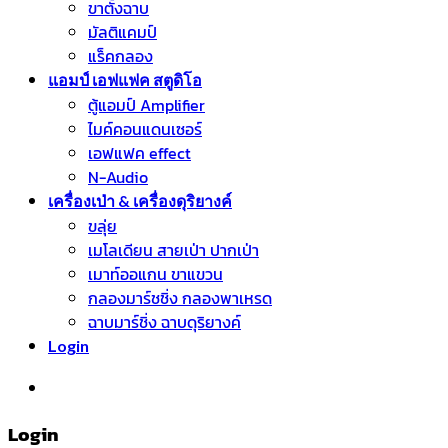
ขาตั้งฉาบ
มัลติแคมป์
แร็คกลอง
แอมป์ เอฟแฟค สตูดิโอ
ตู้แอมป์ Amplifier
ไมค์คอนแดนเซอร์
เอฟแฟค effect
N-Audio
เครื่องเป่า & เครื่องดุริยางค์
ขลุ่ย
เมโลเดียน สายเป่า ปากเป่า
เมาท์ออแกน ขาแขวน
กลองมาร์ชชิ่ง กลองพาเหรด
ฉาบมาร์ชิ่ง ฉาบดุริยางค์
Login
หมวดหมู่สินค้า
Login