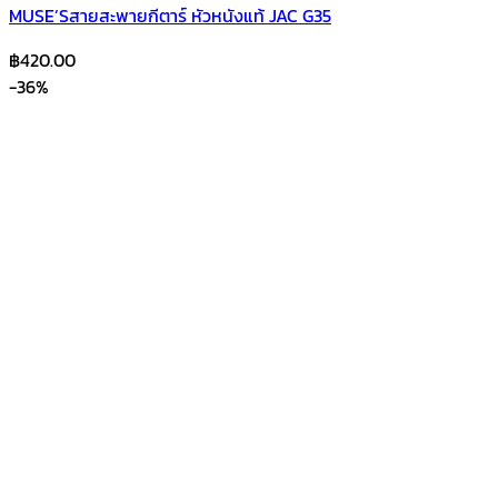
MUSE’Sสายสะพายกีตาร์ หัวหนังแท้ JAC G35
฿
420.00
-36%