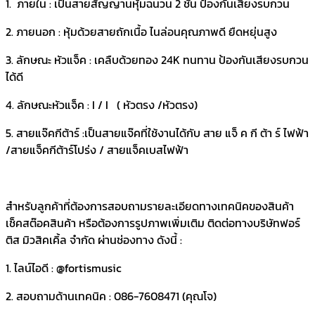
1. ภายใน : เป็นสายสัญญานหุ้มฉนวน 2 ชั้น ป้องกันเสียงรบกวน
2. ภายนอก : หุ้มด้วยสายถักเนื้อ ไนล่อนคุณภาพดี ยืดหยุ่นสูง
3. ลักษณะ หัวแจ็ค : เคลืบด้วยทอง 24K ทนทาน ป้องกันเสียงรบกวน
ได้ดี
4. ลักษณะหัวแจ็ค : I / I ( หัวตรง /หัวตรง)
5. สายแจ๊คกีต้าร์ :เป็นสายแจ๊คที่ใช้งานได้กับ สาย แจ็ ค กี ต้า ร์ ไฟฟ้า
/สายแจ็คกีต้าร์โปร่ง / สายแจ็คเบสไฟฟ้า
สำหรับลูกค้าที่ต้องการสอบถามรายละเอียดทางเทคนิคของสินค้า
เช็คสต๊อคสินค้า หรือต้องการรูปภาพเพิ่มเติม ติดต่อทางบริษัทฟอร์
ติส มิวสิคเคิ้ล จำกัด ผ่านช่องทาง ดังนี้ :
1. ไลน์ไอดี : @fortismusic
2. สอบถามด้านเทคนิค : 086-7608471 (คุณโจ)