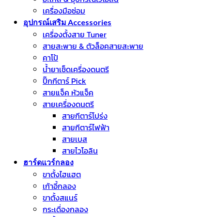
เครื่องมือซ่อม
อุปกรณ์เสริม Accessories
เครื่องตั้งสาย Tuner
สายสะพาย & ตัวล็อคสายสะพาย
คาโป้
น้ำยาเช็ดเครื่องดนตรี
ปิ๊กกีตาร์ Pick
สายแจ็ค หัวแจ็ค
สายเครื่องดนตรี
สายกีตาร์โปร่ง
สายกีตาร์ไฟฟ้า
สายเบส
สายไวโอลิน
ฮาร์ดแวร์กลอง
ขาตั้งไฮแฮต
เก้าอี้กลอง
ขาตั้งสแนร์
กระเดื่องกลอง