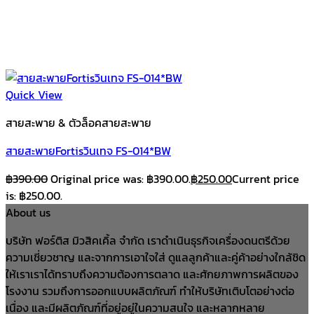
Quick View
สายสะพาย & ตัวล็อคสายสะพาย
สายสะพายFortisวินเทจ FS-014*BW
฿
390.00
Original price was: ฿390.00.
฿
250.00
Current price
is: ฿250.00.
About us
บริษัท ฟอร์ติส มิวสิคเคิ้ล จำกัด เราดำเนินธุรกิจเครื่องดนตรีด้วย
ความเชี่ยวชาญ และจากการเอาใจใส่ ดูแลลูกค้าและคู่ค้าอย่างใกล้ชิด
ให้เราเราได้ทราบถึงความต้องการตลาด และศักยภาพการผลิตของ
โรงงาน รวมถึงการออกแบบผลิตภัณฑ์ ทำให้บริษัทเติบโตอย่างต่อ
เนื่อง และมีผลิตภัณฑ์ที่อยู่อยู่ในความสนใจ และหลากหลาย