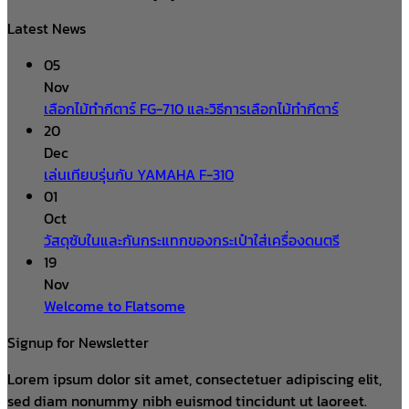
Latest News
05
Nov
เลือกไม้ทำกีตาร์ FG-710 และวิธีการเลือกไม้ทำกีตาร์
20
Dec
เล่นเทียบรุ่นกับ YAMAHA F-310
01
Oct
วัสดุซับในและกันกระแทกของกระเป๋าใส่เครื่องดนตรี
19
Nov
Welcome to Flatsome
Signup for Newsletter
Lorem ipsum dolor sit amet, consectetuer adipiscing elit,
sed diam nonummy nibh euismod tincidunt ut laoreet.