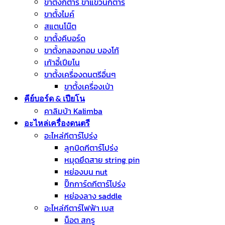
ขาตั้งกีต้าร์ ขาแขวนกีตาร์
ขาตั้งไมค์
สแตนโน๊ต
ขาตั้งคีบอร์ด
ขาตั้งกลองทอม บองโก้
เก้าอี้เปียโน
ขาตั้งเครื่องดนตรีอื่นๆ
ขาตั้งเครื่องเป่า
คีย์บอร์ด & เปียโน
คาลิมบ้า Kalimba
อะไหล่เครื่องดนตรี
อะไหล่กีตาร์โปร่ง
ลูกบิดกีตาร์โปร่ง
หมุดยึดสาย string pin
หย่องบน nut
ปิ๊กการ์ดกีตาร์โปร่ง
หย่องลาง saddle
อะไหล่กีตาร์ไฟฟ้า เบส
น็อต สกรู