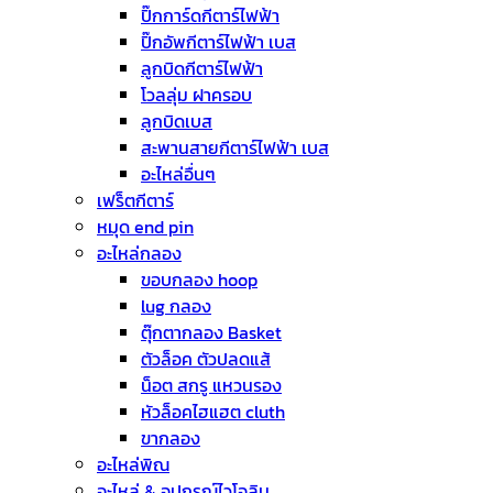
ปิ๊กการ์ดกีตาร์ไฟฟ้า
ปิ๊กอัพกีตาร์ไฟฟ้า เบส
ลูกบิดกีตาร์ไฟฟ้า
โวลลุ่ม ฝาครอบ
ลูกบิดเบส
สะพานสายกีตาร์ไฟฟ้า เบส
อะไหล่อื่นๆ
เฟร็ตกีตาร์
หมุด end pin
อะไหล่กลอง
ขอบกลอง hoop
lug กลอง
ตุ๊กตากลอง Basket
ตัวล็อค ตัวปลดแส้
น็อต สกรู แหวนรอง
หัวล็อคไฮแฮต cluth
ขากลอง
อะไหล่พิณ
อะไหล่ & อุปกรณ์ไวโอลิน