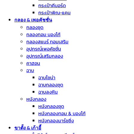
กระเป๋าคีบอร์ด
กระเป๋าพิณ-แคน
กลอง & เพอคัชชั่น
กลองชุด
กลองทอม บองโก้
กลองสแนร์ ทอมเสริม
อุปกรณ์เพอคัชชั่น
อุปกรณ์เสริมกลอง
คาฮอน
ฉาบ
ฉาบไชน่า
ฉาบกลองชุด
ฉาบลงหิน
หนังกลอง
หนังกลองชุด
หนังกลองทอม & บองโก้
หนังกลองมาร์ชชิ่ง
ขาตั้ง & เก้าอี้