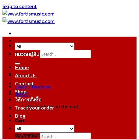
Skip to content
Search for:
หมวดหมู่สินค้า
Home
About Us
Contact
Login / Register
Shop
฿
0.00
วิธีการสั่งซื้อ
No products in the cart.
Track your order
Blog
Cart
No products in the cart.
Search for: