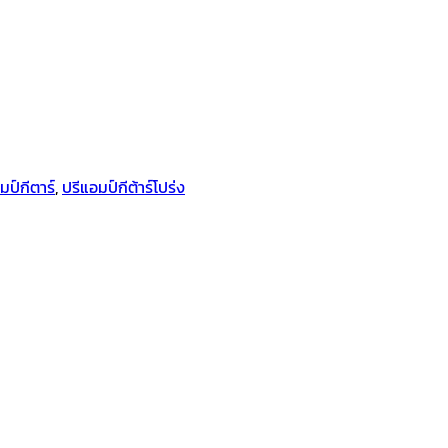
มป์กีตาร์
,
ปรีแอมป์กีต้าร์โปร่ง