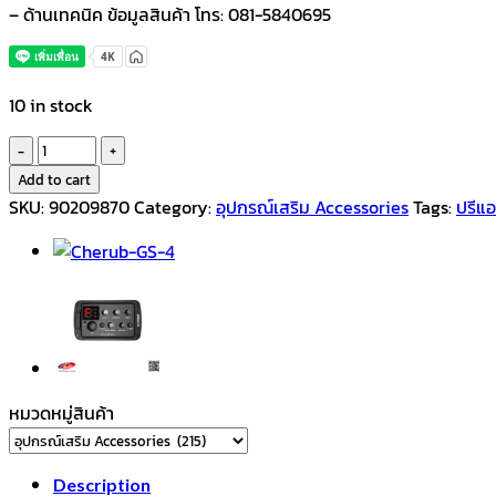
– ด้านเทคนิค ข้อมูลสินค้า โทร: 081-5840695
10 in stock
D&J
ปรี
Add to cart
แอมป์
SKU:
90209870
Category:
อุปกรณ์เสริม Accessories
Tags:
ปรีแอ
กีตาร์
โปร่ง
รุ่น
TEQ-
5
quantity
หมวดหมู่สินค้า
Description