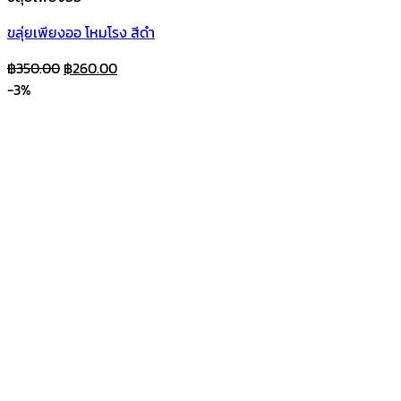
ขลุ่ยเพียงออ โหมโรง สีดำ
Original
Current
฿
350.00
฿
260.00
price
price
-3%
was:
is:
฿350.00.
฿260.00.