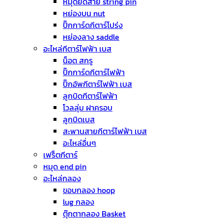
หมุดยึดสาย string pin
หย่องบน nut
ปิ๊กการ์ดกีตาร์โปร่ง
หย่องลาง saddle
อะไหล่กีตาร์ไฟฟ้า เบส
น็อต สกรู
ปิ๊กการ์ดกีตาร์ไฟฟ้า
ปิ๊กอัพกีตาร์ไฟฟ้า เบส
ลูกบิดกีตาร์ไฟฟ้า
โวลลุ่ม ฝาครอบ
ลูกบิดเบส
สะพานสายกีตาร์ไฟฟ้า เบส
อะไหล่อื่นๆ
เฟร็ตกีตาร์
หมุด end pin
อะไหล่กลอง
ขอบกลอง hoop
lug กลอง
ตุ๊กตากลอง Basket