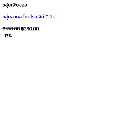
ขลุ่ยเพียงออ
ขลุ่ยสากล โหมโรง คีย์ C สีดำ
Original
Current
฿
350.00
฿
280.00
price
price
-13%
was:
is:
฿350.00.
฿280.00.