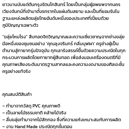
ยาวนานนับแต่ต้นกรุงรัตนโกสินทร์ โดยเป็นกลุ่มผู้อพยพจากนคร
เวียงจันทน์ที่เข้ามาตั้งรกรากในแผ่นดินสยาม และเป็นที่ยอมรับใน
ฐานะแหล่งผลิตขลุ่ยไทยอันดับหนึ่งของประเทศที่เปี่ยมด้วย
ภูมิปัญญาเฉพาะตัว
“ขลุ่ยโหมโรง” สืบทอดจิตวิญญาณและความเชี่ยวชาญจากช่างขลุ่ย
มือหนึ่งของชุมชนอย่าง ‘คุณลุงจรินทร์ กลิ่นบุฟผา’ ครูช่างผู้เป็น
ตำนานสู่ทายาทรุ่นปัจจุบัน ทุกเลารังสรรค์ขึ้นด้วยความประณีตในทุก
กระบวนการผลิตโดยทายาทผู้สืบทอด เพื่อส่งมอบเครื่องดนตรีที่มี
คุณภาพเสียงระดับมาตรฐานสากลและคงความงดงามของศิลปะชั้น
ครูอย่างแท้จริง
คุณสมบัติสินค้า
– ทำมาจากวัสดุ PVC คุณภาพดี
– เป็นลายไม้ธรรมชาติ คล้ายไม้จริง
– ลิ้นขลุ่ยทำมาจากไม้สักทอง ซึ่งที่ความแห้งเหมาะสมกับการผลิต
– งาน Hand Made ประณีตทุกขั้นตอน