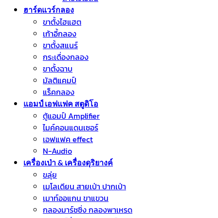
ฮาร์ดแวร์กลอง
ขาตั้งไฮแฮต
เก้าอี้กลอง
ขาตั้งสแนร์
กระเดื่องกลอง
ขาตั้งฉาบ
มัลติแคมป์
แร็คกลอง
แอมป์ เอฟแฟค สตูดิโอ
ตู้แอมป์ Amplifier
ไมค์คอนแดนเซอร์
เอฟแฟค effect
N-Audio
เครื่องเป่า & เครื่องดุริยางค์
ขลุ่ย
เมโลเดียน สายเป่า ปากเป่า
เมาท์ออแกน ขาแขวน
กลองมาร์ชชิ่ง กลองพาเหรด