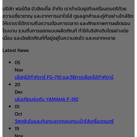
บริษัท ฟอร์ติส มิวสิคเคิ้ล จำกัด เราดำเนินธุรกิจเครื่องดนตรีด้วย
ความเชี่ยวชาญ และจากการเอาใจใส่ ดูแลลูกค้าและคู่ค้าอย่างใกล้ชิด
ให้เราเราได้ทราบถึงความต้องการตลาด และศักยภาพการผลิตของ
โรงงาน รวมถึงการออกแบบผลิตภัณฑ์ ทำให้บริษัทเติบโตอย่างต่อ
เนื่อง และมีผลิตภัณฑ์ที่อยู่อยู่ในความสนใจ และหลากหลาย
Latest News
05
Nov
เลือกไม้ทำกีตาร์ FG-710 และวิธีการเลือกไม้ทำกีตาร์
20
Dec
เล่นเทียบรุ่นกับ YAMAHA F-310
01
Oct
วัสดุซับในและกันกระแทกของกระเป๋าใส่เครื่องดนตรี
19
Nov