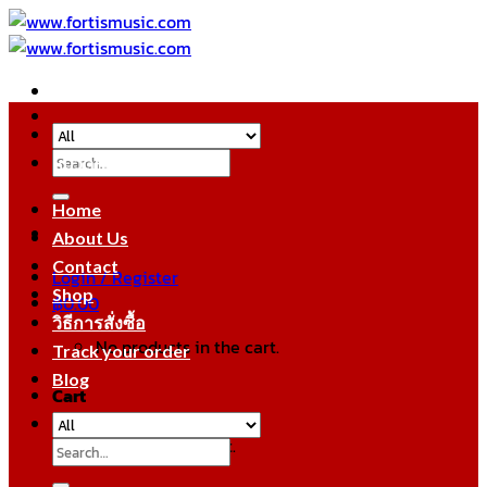
Skip
to
content
Search
หมวดหมู่สินค้า
for:
Home
About Us
Contact
Login / Register
Shop
฿
0.00
วิธีการสั่งซื้อ
No products in the cart.
Track your order
Blog
Cart
No products in the cart.
Search
for: