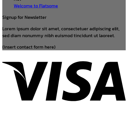
Welcome to Flatsome
Signup for Newsletter
Lorem ipsum dolor sit amet, consectetuer adipiscing elit,
sed diam nonummy nibh euismod tincidunt ut laoreet.
(insert contact form here)