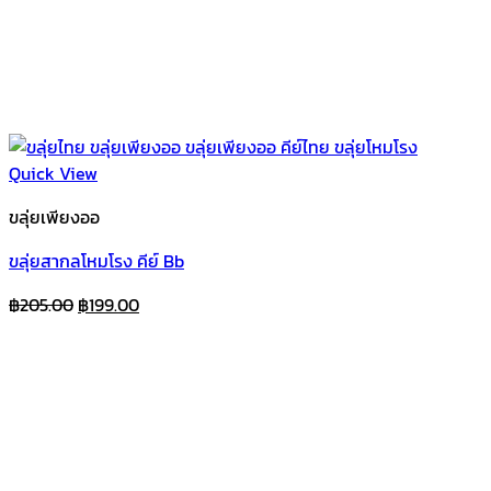
Quick View
ขลุ่ยเพียงออ
ขลุ่ยสากลโหมโรง คีย์ Bb
Original
Current
฿
205.00
฿
199.00
price
price
was:
is:
฿205.00.
฿199.00.