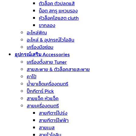
ตัวล็อค ตัวปลดแส้
น็อต สกรู แหวนรอง
หัวล็อคไฮแฮต cluth
ขากลอง
อะไหล่พิณ
อะไหล่ & อุปกรณ์ไวโอลิน
เครื่องมือซ่อม
อุปกรณ์เสริม Accessories
เครื่องตั้งสาย Tuner
สายสะพาย & ตัวล็อคสายสะพาย
คาโป้
น้ำยาเช็ดเครื่องดนตรี
ปิ๊กกีตาร์ Pick
สายแจ็ค หัวแจ็ค
สายเครื่องดนตรี
สายกีตาร์โปร่ง
สายกีตาร์ไฟฟ้า
สายเบส
สายไวโอลิน