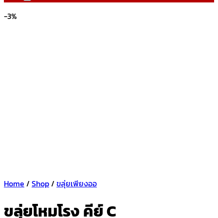
-3%
Home
/
Shop
/
ขลุ่ยเพียงออ
ขลุ่ยโหมโรง คีย์ C