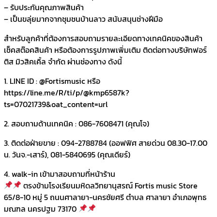
– รับประกันคุณภาพสินค้า
– เป็นขลุ่ยมากจากชุมชนบ้านลาว สนับสนุนช่างฝีมือ
สำหรับลูกค้าที่ต้องการสอบถามรายละเอียดทางเทคนิคของสินค้า
เช็คสต๊อคสินค้า หรือต้องการรูปภาพเพิ่มเติม ติดต่อทางบริษัทฟอร์
ติส มิวสิคเคิ้ล จำกัด ผ่านช่องทาง ดังนี้
1. LINE ID : @Fortismusic หรือ
https://line.me/R/ti/p/@kmp6587k?
ts=07021739&oat_content=url
2. สอบถามด้านเทคนิค : 086-7608471 (คุณโจ)
3. ติดต่อฝ่ายขาย : 094-2788784 (ออฟฟิศ สายด่วน 08.30-17.00
น. วันจ.-เสาร์), 081-5840695 (คุณเดียร์)
4. walk-in เข้ามาสอบถามที่หน้าร้าน
ตรงข้ามโรงเรียนมหิดลวิทยานุสรณ์ Fortis music Store
65/8-10 หมู่ 5 ถนนศาลายา-นครชัยศรี ตำบล ศาลายา อำเภอพุทธ
มณฑล นครปฐม 73170