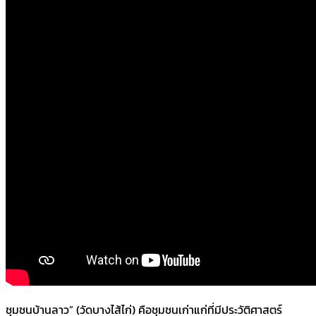
ชุมชนบ้านลาว” (วัดบางไส้ไก่) คือชุมชนเก่าแก่ที่มีประวัติศาสตร์