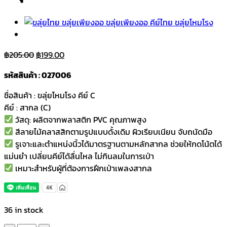
Original
Current
฿
205.00
฿
199.00
price
price
รหัสสินค้า : 027006
was:
is:
฿205.00.
฿199.00.
ชื่อสินค้า : ขลุ่ยโหมโรง คีย์ C
คีย์ : สากล (C)
วัสดุ: ผลิตจากพลาสติก PVC คุณภาพสูง
สีลายไม้คลาสสิกตามรูปแบบดั้งเดิม ผิวเรียบเนียน จับถนัดมือ
รูเจาะและตำแหน่งนิ้วได้มาตรฐานตามหลักสากล ช่วยให้กดโน้ตได้
แม่นยำ เปลี่ยนคีย์ได้ลื่นไหล ไม่กินลมในการเป่า
เหมาะสำหรับผู้ที่ต้องการฝึกเป่าเพลงสากล
36 in stock