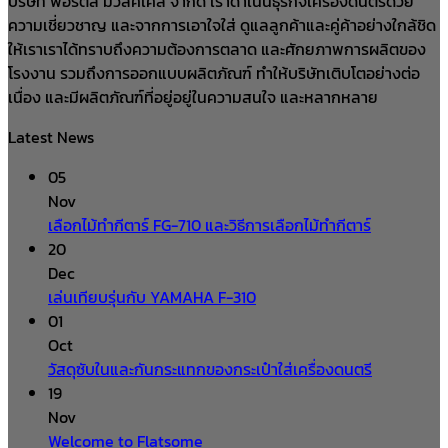
บริษัท ฟอร์ติส มิวสิคเคิ้ล จำกัด เราดำเนินธุรกิจเครื่องดนตรีด้วย
ความเชี่ยวชาญ และจากการเอาใจใส่ ดูแลลูกค้าและคู่ค้าอย่างใกล้ชิด
ให้เราเราได้ทราบถึงความต้องการตลาด และศักยภาพการผลิตของ
โรงงาน รวมถึงการออกแบบผลิตภัณฑ์ ทำให้บริษัทเติบโตอย่างต่อ
เนื่อง และมีผลิตภัณฑ์ที่อยู่อยู่ในความสนใจ และหลากหลาย
Latest News
05
Nov
เลือกไม้ทำกีตาร์ FG-710 และวิธีการเลือกไม้ทำกีตาร์
20
Dec
เล่นเทียบรุ่นกับ YAMAHA F-310
01
Oct
วัสดุซับในและกันกระแทกของกระเป๋าใส่เครื่องดนตรี
19
Nov
Welcome to Flatsome