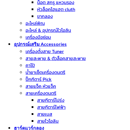
น็อต สกรู แหวนรอง
หัวล็อคไฮแฮต cluth
ขากลอง
อะไหล่พิณ
อะไหล่ & อุปกรณ์ไวโอลิน
เครื่องมือซ่อม
อุปกรณ์เสริม Accessories
เครื่องตั้งสาย Tuner
สายสะพาย & ตัวล็อคสายสะพาย
คาโป้
น้ำยาเช็ดเครื่องดนตรี
ปิ๊กกีตาร์ Pick
สายแจ็ค หัวแจ็ค
สายเครื่องดนตรี
สายกีตาร์โปร่ง
สายกีตาร์ไฟฟ้า
สายเบส
สายไวโอลิน
ฮาร์ดแวร์กลอง