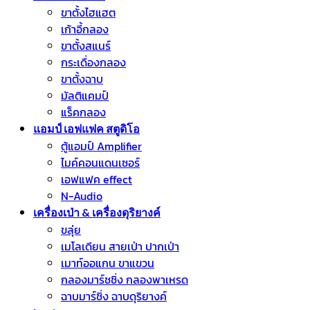
ขาตั้งไฮแฮต
เก้าอี้กลอง
ขาตั้งสแนร์
กระเดื่องกลอง
ขาตั้งฉาบ
มัลติแคมป์
แร็คกลอง
แอมป์ เอฟแฟค สตูดิโอ
ตู้แอมป์ Amplifier
ไมค์คอนแดนเซอร์
เอฟแฟค effect
N-Audio
เครื่องเป่า & เครื่องดุริยางค์
ขลุ่ย
เมโลเดียน สายเป่า ปากเป่า
เมาท์ออแกน ขาแขวน
กลองมาร์ชชิ่ง กลองพาเหรด
ฉาบมาร์ชิ่ง ฉาบดุริยางค์