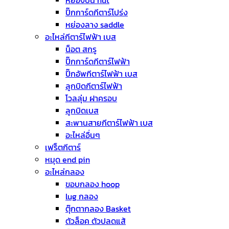
ปิ๊กการ์ดกีตาร์โปร่ง
หย่องลาง saddle
อะไหล่กีตาร์ไฟฟ้า เบส
น็อต สกรู
ปิ๊กการ์ดกีตาร์ไฟฟ้า
ปิ๊กอัพกีตาร์ไฟฟ้า เบส
ลูกบิดกีตาร์ไฟฟ้า
โวลลุ่ม ฝาครอบ
ลูกบิดเบส
สะพานสายกีตาร์ไฟฟ้า เบส
อะไหล่อื่นๆ
เฟร็ตกีตาร์
หมุด end pin
อะไหล่กลอง
ขอบกลอง hoop
lug กลอง
ตุ๊กตากลอง Basket
ตัวล็อค ตัวปลดแส้