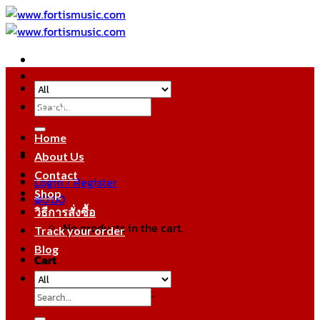
Skip
to
content
Search
หมวดหมู่สินค้า
for:
Home
About Us
Contact
Login / Register
Shop
฿
0.00
วิธีการสั่งซื้อ
No products in the cart.
Track your order
Blog
Cart
No products in the cart.
Search
for: