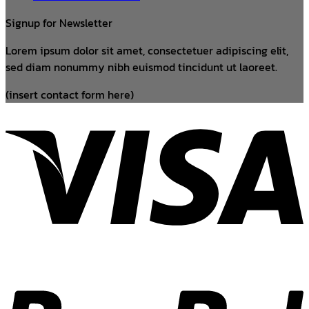
Signup for Newsletter
Lorem ipsum dolor sit amet, consectetuer adipiscing elit,
sed diam nonummy nibh euismod tincidunt ut laoreet.
(insert contact form here)