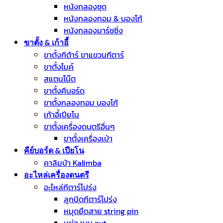
หนังกลองชุด
หนังกลองทอม & บองโก้
หนังกลองมาร์ชชิ่ง
ขาตั้ง & เก้าอี้
ขาตั้งกีต้าร์ ขาแขวนกีตาร์
ขาตั้งไมค์
สแตนโน๊ต
ขาตั้งคีบอร์ด
ขาตั้งกลองทอม บองโก้
เก้าอี้เปียโน
ขาตั้งเครื่องดนตรีอื่นๆ
ขาตั้งเครื่องเป่า
คีย์บอร์ด & เปียโน
คาลิมบ้า Kalimba
อะไหล่เครื่องดนตรี
อะไหล่กีตาร์โปร่ง
ลูกบิดกีตาร์โปร่ง
หมุดยึดสาย string pin
หย่องบน nut