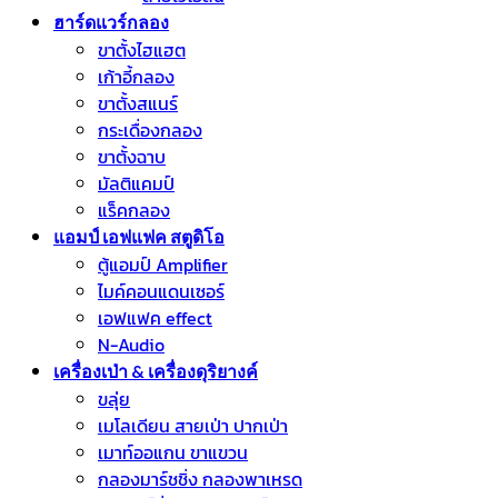
ฮาร์ดแวร์กลอง
ขาตั้งไฮแฮต
เก้าอี้กลอง
ขาตั้งสแนร์
กระเดื่องกลอง
ขาตั้งฉาบ
มัลติแคมป์
แร็คกลอง
แอมป์ เอฟแฟค สตูดิโอ
ตู้แอมป์ Amplifier
ไมค์คอนแดนเซอร์
เอฟแฟค effect
N-Audio
เครื่องเป่า & เครื่องดุริยางค์
ขลุ่ย
เมโลเดียน สายเป่า ปากเป่า
เมาท์ออแกน ขาแขวน
กลองมาร์ชชิ่ง กลองพาเหรด