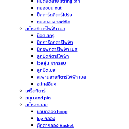
หมุดยึดสาย string pin
หย่องบน nut
ปิ๊กการ์ดกีตาร์โปร่ง
หย่องลาง saddle
อะไหล่กีตาร์ไฟฟ้า เบส
น็อต สกรู
ปิ๊กการ์ดกีตาร์ไฟฟ้า
ปิ๊กอัพกีตาร์ไฟฟ้า เบส
ลูกบิดกีตาร์ไฟฟ้า
โวลลุ่ม ฝาครอบ
ลูกบิดเบส
สะพานสายกีตาร์ไฟฟ้า เบส
อะไหล่อื่นๆ
เฟร็ตกีตาร์
หมุด end pin
อะไหล่กลอง
ขอบกลอง hoop
lug กลอง
ตุ๊กตากลอง Basket