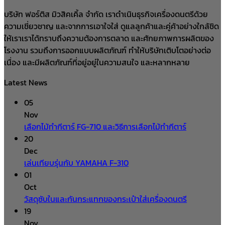
บริษัท ฟอร์ติส มิวสิคเคิ้ล จำกัด เราดำเนินธุรกิจเครื่องดนตรีด้วย
ความเชี่ยวชาญ และจากการเอาใจใส่ ดูแลลูกค้าและคู่ค้าอย่างใกล้ชิด
ให้เราเราได้ทราบถึงความต้องการตลาด และศักยภาพการผลิตของ
โรงงาน รวมถึงการออกแบบผลิตภัณฑ์ ทำให้บริษัทเติบโตอย่างต่อ
เนื่อง และมีผลิตภัณฑ์ที่อยู่อยู่ในความสนใจ และหลากหลาย
Latest News
05
Nov
เลือกไม้ทำกีตาร์ FG-710 และวิธีการเลือกไม้ทำกีตาร์
20
Dec
เล่นเทียบรุ่นกับ YAMAHA F-310
01
Oct
วัสดุซับในและกันกระแทกของกระเป๋าใส่เครื่องดนตรี
19
Nov