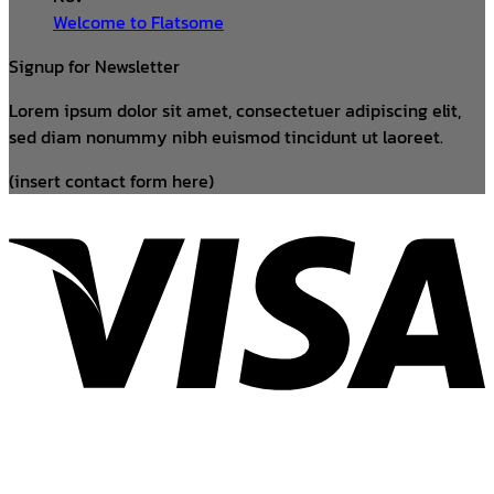
Welcome to Flatsome
Signup for Newsletter
Lorem ipsum dolor sit amet, consectetuer adipiscing elit,
sed diam nonummy nibh euismod tincidunt ut laoreet.
(insert contact form here)