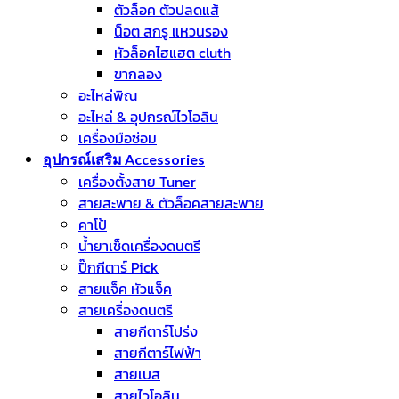
ตัวล็อค ตัวปลดแส้
น็อต สกรู แหวนรอง
หัวล็อคไฮแฮต cluth
ขากลอง
อะไหล่พิณ
อะไหล่ & อุปกรณ์ไวโอลิน
เครื่องมือซ่อม
อุปกรณ์เสริม Accessories
เครื่องตั้งสาย Tuner
สายสะพาย & ตัวล็อคสายสะพาย
คาโป้
น้ำยาเช็ดเครื่องดนตรี
ปิ๊กกีตาร์ Pick
สายแจ็ค หัวแจ็ค
สายเครื่องดนตรี
สายกีตาร์โปร่ง
สายกีตาร์ไฟฟ้า
สายเบส
สายไวโอลิน