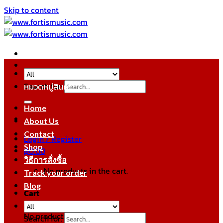
Skip to content
Search for:
หมวดหมู่สินค้า
Home
About Us
Contact
Login / Register
Shop
฿
0.00
วิธีการสั่งซื้อ
No products in the cart.
Track your order
Blog
Cart
No products in the cart.
Search for: