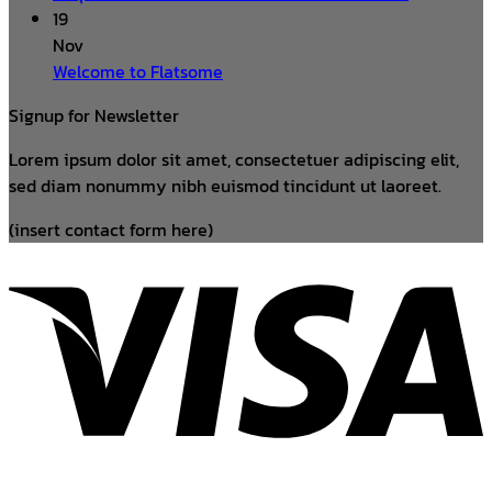
19
Nov
Welcome to Flatsome
Signup for Newsletter
Lorem ipsum dolor sit amet, consectetuer adipiscing elit,
sed diam nonummy nibh euismod tincidunt ut laoreet.
(insert contact form here)