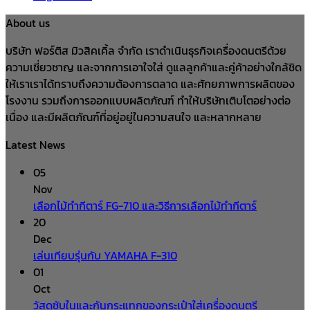
About us
บริษัท ฟอร์ติส มิวสิคเคิ้ล จำกัด เราดำเนินธุรกิจเครื่องดนตรีด้วย
ความเชี่ยวชาญ และจากการเอาใจใส่ ดูแลลูกค้าและคู่ค้าอย่างใกล้ชิด
ให้เราเราได้ทราบถึงความต้องการตลาด และศักยภาพการผลิตของ
โรงงาน รวมถึงการออกแบบผลิตภัณฑ์ ทำให้บริษัทเติบโตอย่างต่อ
เนื่อง และมีผลิตภัณฑ์ที่อยู่อยู่ในความสนใจ และหลากหลาย
Latest News
05
Nov
เลือกไม้ทำกีตาร์ FG-710 และวิธีการเลือกไม้ทำกีตาร์
20
Dec
เล่นเทียบรุ่นกับ YAMAHA F-310
01
Oct
วัสดุซับในและกันกระแทกของกระเป๋าใส่เครื่องดนตรี