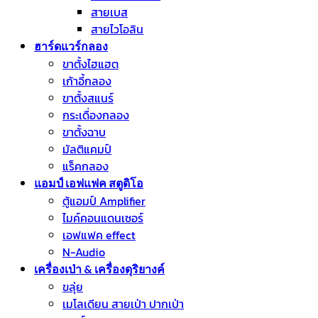
สายเบส
สายไวโอลิน
ฮาร์ดแวร์กลอง
ขาตั้งไฮแฮต
เก้าอี้กลอง
ขาตั้งสแนร์
กระเดื่องกลอง
ขาตั้งฉาบ
มัลติแคมป์
แร็คกลอง
แอมป์ เอฟแฟค สตูดิโอ
ตู้แอมป์ Amplifier
ไมค์คอนแดนเซอร์
เอฟแฟค effect
N-Audio
เครื่องเป่า & เครื่องดุริยางค์
ขลุ่ย
เมโลเดียน สายเป่า ปากเป่า