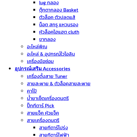
lug กลอง
ตุ๊กตากลอง Basket
ตัวล็อค ตัวปลดแส้
น็อต สกรู แหวนรอง
หัวล็อคไฮแฮต cluth
ขากลอง
อะไหล่พิณ
อะไหล่ & อุปกรณ์ไวโอลิน
เครื่องมือซ่อม
อุปกรณ์เสริม Accessories
เครื่องตั้งสาย Tuner
สายสะพาย & ตัวล็อคสายสะพาย
คาโป้
น้ำยาเช็ดเครื่องดนตรี
ปิ๊กกีตาร์ Pick
สายแจ็ค หัวแจ็ค
สายเครื่องดนตรี
สายกีตาร์โปร่ง
สายกีตาร์ไฟฟ้า