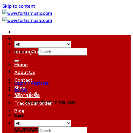
Skip to content
Search for:
หมวดหมู่สินค้า
Home
About Us
Contact
Login / Register
Shop
฿
0.00
วิธีการสั่งซื้อ
No products in the cart.
Track your order
Blog
Cart
No products in the cart.
Search for: