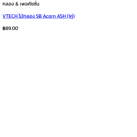
กลอง & เพอคัชชั่น
VTECH ไม้กลอง 5B Acorn ASH (1คู่)
฿
89.00