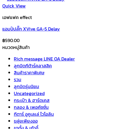
Quick View
เอฟแฟค effect
แอมป์ปลั๊ก XVive GA-5 Delay
฿
590.00
หมวดหมู่สินค้า
Rich message LINE OA Dealer
ลูกบิดกีต้าร์คลาสสิค
สินค้าราคาพิเศษ
รวม
ลูกบิดรุ่นนิยม
Uncategorized
กระเป๋า & ฮาร์ดเคส
กลอง & เพอคัชชั่น
กีตาร์ อูคูเลเล่ ไวโอลิน
ขลุ่ยเพียงออ
ขาตั้ง & เก้าอี้