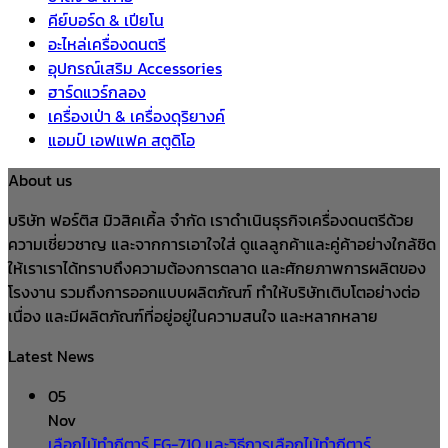
คีย์บอร์ด & เปียโน
อะไหล่เครื่องดนตรี
อุปกรณ์เสริม Accessories
ฮาร์ดแวร์กลอง
เครื่องเป่า & เครื่องดุริยางค์
แอมป์ เอฟแฟค สตูดิโอ
About us
บริษัท ฟอร์ติส มิวสิคเคิ้ล จำกัด เราดำเนินธุรกิจเครื่องดนตรีด้วย
ความเชี่ยวชาญ และจากการเอาใจใส่ ดูแลลูกค้าและคู่ค้าอย่างใกล้ชิด
ให้เราเราได้ทราบถึงความต้องการตลาด และศักยภาพการผลิตของ
โรงงาน รวมถึงการออกแบบผลิตภัณฑ์ ทำให้บริษัทเติบโตอย่างต่อ
เนื่อง และมีผลิตภัณฑ์ที่อยู่อยู่ในความสนใจ และหลากหลาย
Latest News
05
Nov
เลือกไม้ทำกีตาร์ FG-710 และวิธีการเลือกไม้ทำกีตาร์