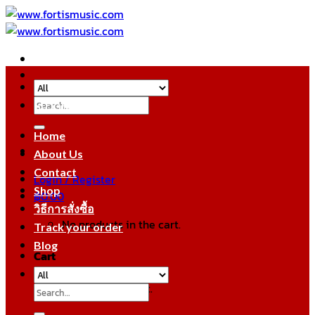
Skip
to
content
Search
หมวดหมู่สินค้า
for:
Home
About Us
Contact
Login / Register
Shop
฿
0.00
วิธีการสั่งซื้อ
No products in the cart.
Track your order
Blog
Cart
No products in the cart.
Search
for: