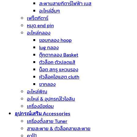
สะพานสายกีตาร์ไฟฟ้า เบส
อะไหล่อื่นๆ
เฟร็ตกีตาร์
หมุด end pin
อะไหล่กลอง
ขอบกลอง hoop
lug กลอง
ตุ๊กตากลอง Basket
ตัวล็อค ตัวปลดแส้
น็อต สกรู แหวนรอง
หัวล็อคไฮแฮต cluth
ขากลอง
อะไหล่พิณ
อะไหล่ & อุปกรณ์ไวโอลิน
เครื่องมือซ่อม
อุปกรณ์เสริม Accessories
เครื่องตั้งสาย Tuner
สายสะพาย & ตัวล็อคสายสะพาย
คาโป้