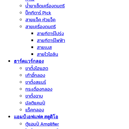
น้ำยาเช็ดเครื่องดนตรี
ปิ๊กกีตาร์ Pick
สายแจ็ค หัวแจ็ค
สายเครื่องดนตรี
สายกีตาร์โปร่ง
สายกีตาร์ไฟฟ้า
สายเบส
สายไวโอลิน
ฮาร์ดแวร์กลอง
ขาตั้งไฮแฮต
เก้าอี้กลอง
ขาตั้งสแนร์
กระเดื่องกลอง
ขาตั้งฉาบ
มัลติแคมป์
แร็คกลอง
แอมป์ เอฟแฟค สตูดิโอ
ตู้แอมป์ Amplifier