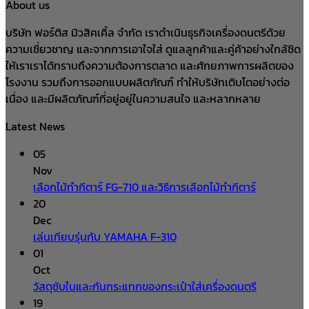
About us
บริษัท ฟอร์ติส มิวสิคเคิ้ล จำกัด เราดำเนินธุรกิจเครื่องดนตรีด้วย
ความเชี่ยวชาญ และจากการเอาใจใส่ ดูแลลูกค้าและคู่ค้าอย่างใกล้ชิด
ให้เราเราได้ทราบถึงความต้องการตลาด และศักยภาพการผลิตของ
โรงงาน รวมถึงการออกแบบผลิตภัณฑ์ ทำให้บริษัทเติบโตอย่างต่อ
เนื่อง และมีผลิตภัณฑ์ที่อยู่อยู่ในความสนใจ และหลากหลาย
Latest News
05
Nov
เลือกไม้ทำกีตาร์ FG-710 และวิธีการเลือกไม้ทำกีตาร์
20
Dec
เล่นเทียบรุ่นกับ YAMAHA F-310
01
Oct
วัสดุซับในและกันกระแทกของกระเป๋าใส่เครื่องดนตรี
19