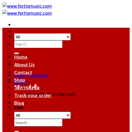
Skip
to
content
Search
หมวดหมู่สินค้า
for:
Home
About Us
Contact
Login / Register
Shop
฿
0.00
วิธีการสั่งซื้อ
No products in the cart.
Track your order
Blog
Cart
No products in the cart.
Search
for: