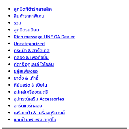
ลูกบิดกีต้าร์คลาสสิค
สินค้าราคาพิเศษ
รวม
ลูกบิดรุ่นนิยม
Rich message LINE OA Dealer
Uncategorized
กระเป๋า & ฮาร์ดเคส
กลอง & เพอคัชชั่น
กีตาร์ อูคูเลเล่ ไวโอลิน
ขลุ่ยเพียงออ
ขาตั้ง & เก้าอี้
คีย์บอร์ด & เปียโน
อะไหล่เครื่องดนตรี
อุปกรณ์เสริม Accessories
ฮาร์ดแวร์กลอง
เครื่องเป่า & เครื่องดุริยางค์
แอมป์ เอฟแฟค สตูดิโอ