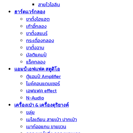
สายไวโอลิน
ฮาร์ดแวร์กลอง
ขาตั้งไฮแฮต
เก้าอี้กลอง
ขาตั้งสแนร์
กระเดื่องกลอง
ขาตั้งฉาบ
มัลติแคมป์
แร็คกลอง
แอมป์ เอฟแฟค สตูดิโอ
ตู้แอมป์ Amplifier
ไมค์คอนแดนเซอร์
เอฟแฟค effect
N-Audio
เครื่องเป่า & เครื่องดุริยางค์
ขลุ่ย
เมโลเดียน สายเป่า ปากเป่า
เมาท์ออแกน ขาแขวน