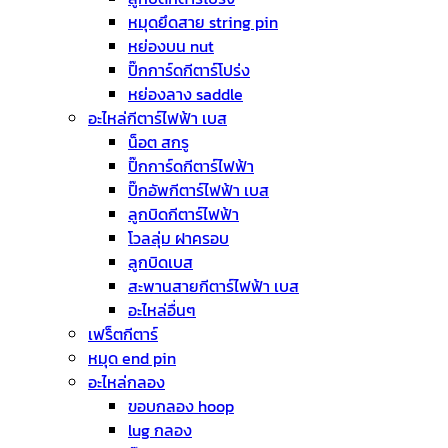
หมุดยึดสาย string pin
หย่องบน nut
ปิ๊กการ์ดกีตาร์โปร่ง
หย่องลาง saddle
อะไหล่กีตาร์ไฟฟ้า เบส
น็อต สกรู
ปิ๊กการ์ดกีตาร์ไฟฟ้า
ปิ๊กอัพกีตาร์ไฟฟ้า เบส
ลูกบิดกีตาร์ไฟฟ้า
โวลลุ่ม ฝาครอบ
ลูกบิดเบส
สะพานสายกีตาร์ไฟฟ้า เบส
อะไหล่อื่นๆ
เฟร็ตกีตาร์
หมุด end pin
อะไหล่กลอง
ขอบกลอง hoop
lug กลอง