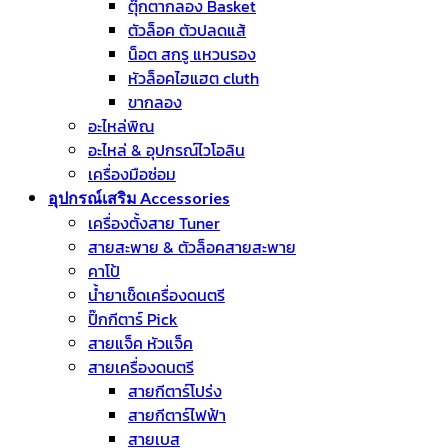
ตุ๊กตากลอง Basket
ตัวล็อค ตัวปลดแส้
น็อต สกรู แหวนรอง
หัวล็อคไฮแฮต cluth
ขากลอง
อะไหล่พิณ
อะไหล่ & อุปกรณ์ไวโอลิน
เครื่องมือซ่อม
อุปกรณ์เสริม Accessories
เครื่องตั้งสาย Tuner
สายสะพาย & ตัวล็อคสายสะพาย
คาโป้
น้ำยาเช็ดเครื่องดนตรี
ปิ๊กกีตาร์ Pick
สายแจ็ค หัวแจ็ค
สายเครื่องดนตรี
สายกีตาร์โปร่ง
สายกีตาร์ไฟฟ้า
สายเบส