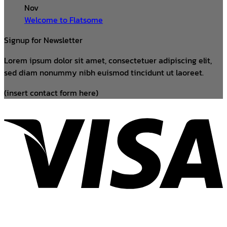
Nov
Welcome to Flatsome
Signup for Newsletter
Lorem ipsum dolor sit amet, consectetuer adipiscing elit,
sed diam nonummy nibh euismod tincidunt ut laoreet.
(insert contact form here)