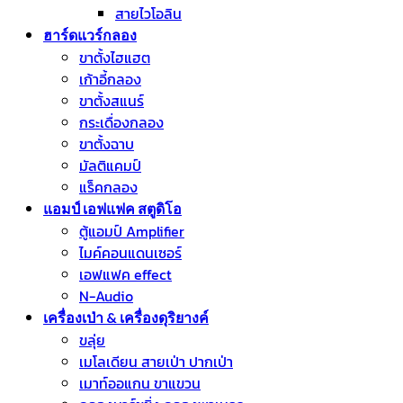
สายไวโอลิน
ฮาร์ดแวร์กลอง
ขาตั้งไฮแฮต
เก้าอี้กลอง
ขาตั้งสแนร์
กระเดื่องกลอง
ขาตั้งฉาบ
มัลติแคมป์
แร็คกลอง
แอมป์ เอฟแฟค สตูดิโอ
ตู้แอมป์ Amplifier
ไมค์คอนแดนเซอร์
เอฟแฟค effect
N-Audio
เครื่องเป่า & เครื่องดุริยางค์
ขลุ่ย
เมโลเดียน สายเป่า ปากเป่า
เมาท์ออแกน ขาแขวน