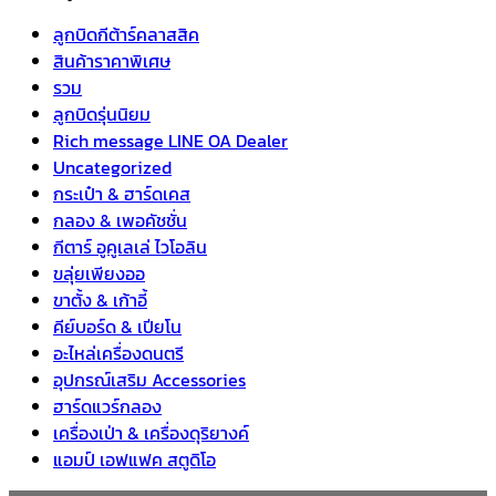
ลูกบิดกีต้าร์คลาสสิค
สินค้าราคาพิเศษ
รวม
ลูกบิดรุ่นนิยม
Rich message LINE OA Dealer
Uncategorized
กระเป๋า & ฮาร์ดเคส
กลอง & เพอคัชชั่น
กีตาร์ อูคูเลเล่ ไวโอลิน
ขลุ่ยเพียงออ
ขาตั้ง & เก้าอี้
คีย์บอร์ด & เปียโน
อะไหล่เครื่องดนตรี
อุปกรณ์เสริม Accessories
ฮาร์ดแวร์กลอง
เครื่องเป่า & เครื่องดุริยางค์
แอมป์ เอฟแฟค สตูดิโอ