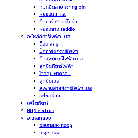
หมุดยึดสาย string pin
หย่องบน nut
ปิ๊กการ์ดกีตาร์โปร่ง
หย่องลาง saddle
อะไหล่กีตาร์ไฟฟ้า เบส
น็อต สกรู
ปิ๊กการ์ดกีตาร์ไฟฟ้า
ปิ๊กอัพกีตาร์ไฟฟ้า เบส
ลูกบิดกีตาร์ไฟฟ้า
โวลลุ่ม ฝาครอบ
ลูกบิดเบส
สะพานสายกีตาร์ไฟฟ้า เบส
อะไหล่อื่นๆ
เฟร็ตกีตาร์
หมุด end pin
อะไหล่กลอง
ขอบกลอง hoop
lug กลอง