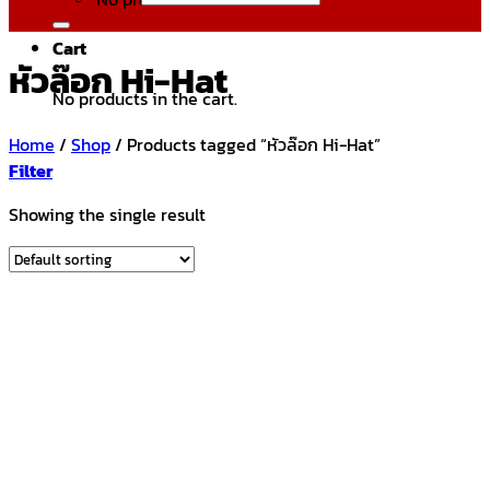
Cart
หัวล๊อก Hi-Hat
No products in the cart.
Home
/
Shop
/
Products tagged “หัวล๊อก Hi-Hat”
Filter
Showing the single result