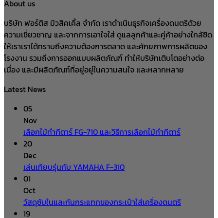
About us
บริษัท ฟอร์ติส มิวสิคเคิ้ล จำกัด เราดำเนินธุรกิจเครื่องดนตรีด้วย
ความเชี่ยวชาญ และจากการเอาใจใส่ ดูแลลูกค้าและคู่ค้าอย่างใกล้ชิด
ให้เราเราได้ทราบถึงความต้องการตลาด และศักยภาพการผลิตของ
โรงงาน รวมถึงการออกแบบผลิตภัณฑ์ ทำให้บริษัทเติบโตอย่างต่อ
เนื่อง และมีผลิตภัณฑ์ที่อยู่อยู่ในความสนใจ และหลากหลาย
Latest News
05
Nov
เลือกไม้ทำกีตาร์ FG-710 และวิธีการเลือกไม้ทำกีตาร์
20
Dec
เล่นเทียบรุ่นกับ YAMAHA F-310
01
Oct
วัสดุซับในและกันกระแทกของกระเป๋าใส่เครื่องดนตรี
19