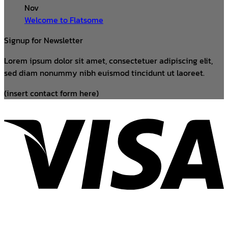
Nov
Welcome to Flatsome
Signup for Newsletter
Lorem ipsum dolor sit amet, consectetuer adipiscing elit,
sed diam nonummy nibh euismod tincidunt ut laoreet.
(insert contact form here)