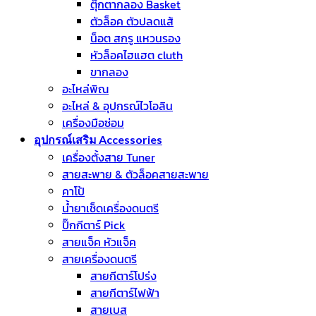
ตุ๊กตากลอง Basket
ตัวล็อค ตัวปลดแส้
น็อต สกรู แหวนรอง
หัวล็อคไฮแฮต cluth
ขากลอง
อะไหล่พิณ
อะไหล่ & อุปกรณ์ไวโอลิน
เครื่องมือซ่อม
อุปกรณ์เสริม Accessories
เครื่องตั้งสาย Tuner
สายสะพาย & ตัวล็อคสายสะพาย
คาโป้
น้ำยาเช็ดเครื่องดนตรี
ปิ๊กกีตาร์ Pick
สายแจ็ค หัวแจ็ค
สายเครื่องดนตรี
สายกีตาร์โปร่ง
สายกีตาร์ไฟฟ้า
สายเบส