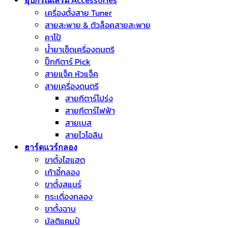
เครื่องตั้งสาย Tuner
สายสะพาย & ตัวล็อคสายสะพาย
คาโป้
น้ำยาเช็ดเครื่องดนตรี
ปิ๊กกีตาร์ Pick
สายแจ็ค หัวแจ็ค
สายเครื่องดนตรี
สายกีตาร์โปร่ง
สายกีตาร์ไฟฟ้า
สายเบส
สายไวโอลิน
ฮาร์ดแวร์กลอง
ขาตั้งไฮแฮต
เก้าอี้กลอง
ขาตั้งสแนร์
กระเดื่องกลอง
ขาตั้งฉาบ
มัลติแคมป์