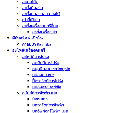
สแตนโน๊ต
ขาตั้งคีบอร์ด
ขาตั้งกลองทอม บองโก้
เก้าอี้เปียโน
ขาตั้งเครื่องดนตรีอื่นๆ
ขาตั้งเครื่องเป่า
คีย์บอร์ด & เปียโน
คาลิมบ้า Kalimba
อะไหล่เครื่องดนตรี
อะไหล่กีตาร์โปร่ง
ลูกบิดกีตาร์โปร่ง
หมุดยึดสาย string pin
หย่องบน nut
ปิ๊กการ์ดกีตาร์โปร่ง
หย่องลาง saddle
อะไหล่กีตาร์ไฟฟ้า เบส
น็อต สกรู
ปิ๊กการ์ดกีตาร์ไฟฟ้า
ปิ๊กอัพกีตาร์ไฟฟ้า เบส