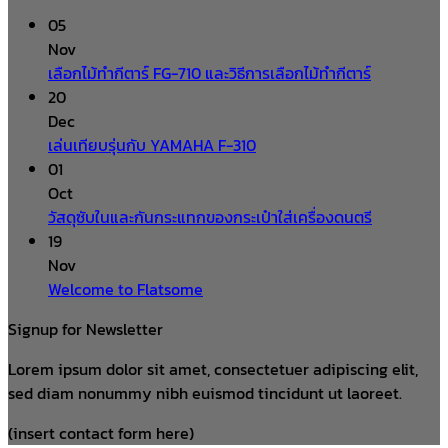
05
Nov
เลือกไม้ทำกีตาร์ FG-710 และวิธีการเลือกไม้ทำกีตาร์
20
Dec
เล่นเทียบรุ่นกับ YAMAHA F-310
01
Oct
วัสดุซับในและกันกระแทกของกระเป๋าใส่เครื่องดนตรี
19
Nov
Welcome to Flatsome
Signup for Newsletter
Lorem ipsum dolor sit amet, consectetuer adipiscing elit,
sed diam nonummy nibh euismod tincidunt ut laoreet.
(insert contact form here)