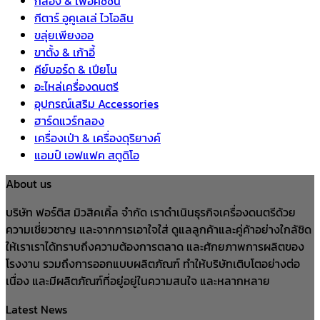
กลอง & เพอคัชชั่น
กีตาร์ อูคูเลเล่ ไวโอลิน
ขลุ่ยเพียงออ
ขาตั้ง & เก้าอี้
คีย์บอร์ด & เปียโน
อะไหล่เครื่องดนตรี
อุปกรณ์เสริม Accessories
ฮาร์ดแวร์กลอง
เครื่องเป่า & เครื่องดุริยางค์
แอมป์ เอฟแฟค สตูดิโอ
About us
บริษัท ฟอร์ติส มิวสิคเคิ้ล จำกัด เราดำเนินธุรกิจเครื่องดนตรีด้วย
ความเชี่ยวชาญ และจากการเอาใจใส่ ดูแลลูกค้าและคู่ค้าอย่างใกล้ชิด
ให้เราเราได้ทราบถึงความต้องการตลาด และศักยภาพการผลิตของ
โรงงาน รวมถึงการออกแบบผลิตภัณฑ์ ทำให้บริษัทเติบโตอย่างต่อ
เนื่อง และมีผลิตภัณฑ์ที่อยู่อยู่ในความสนใจ และหลากหลาย
Latest News