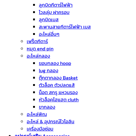
ลูกบิดกีตาร์ไฟฟ้า
โวลลุ่ม ฝาครอบ
ลูกบิดเบส
สะพานสายกีตาร์ไฟฟ้า เบส
อะไหล่อื่นๆ
เฟร็ตกีตาร์
หมุด end pin
อะไหล่กลอง
ขอบกลอง hoop
lug กลอง
ตุ๊กตากลอง Basket
ตัวล็อค ตัวปลดแส้
น็อต สกรู แหวนรอง
หัวล็อคไฮแฮต cluth
ขากลอง
อะไหล่พิณ
อะไหล่ & อุปกรณ์ไวโอลิน
เครื่องมือซ่อม
อุปกรณ์เสริม Accessories