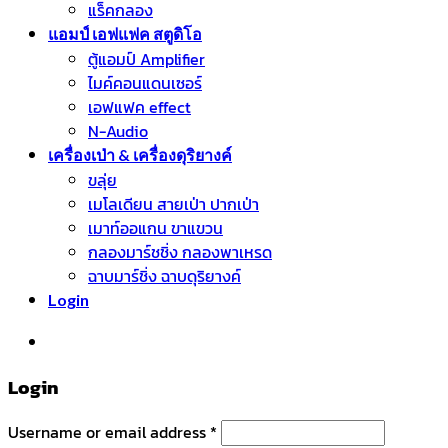
แร็คกลอง
แอมป์ เอฟแฟค สตูดิโอ
ตู้แอมป์ Amplifier
ไมค์คอนแดนเซอร์
เอฟแฟค effect
N-Audio
เครื่องเป่า & เครื่องดุริยางค์
ขลุ่ย
เมโลเดียน สายเป่า ปากเป่า
เมาท์ออแกน ขาแขวน
กลองมาร์ชชิ่ง กลองพาเหรด
ฉาบมาร์ชิ่ง ฉาบดุริยางค์
Login
หมวดหมู่สินค้า
Login
Username or email address
*