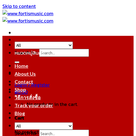
Skip to content
Search for:
หมวดหมู่สินค้า
Home
About Us
Contact
Login / Register
Shop
฿
0.00
วิธีการสั่งซื้อ
No products in the cart.
Track your order
Blog
Cart
No products in the cart.
Search for: