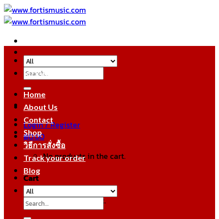
Skip
to
content
Search
หมวดหมู่สินค้า
for:
Home
About Us
Contact
Login / Register
Shop
฿
0.00
วิธีการสั่งซื้อ
No products in the cart.
Track your order
Blog
Cart
No products in the cart.
Search
for: