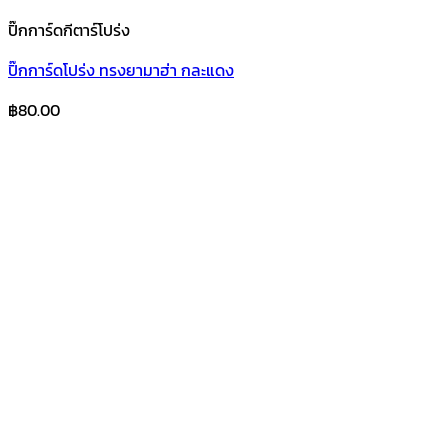
ปิ๊กการ์ดกีตาร์โปร่ง
ปิ๊กการ์ดโปร่ง ทรงยามาฮ่า กละแดง
฿
80.00