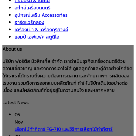
คีย์บอร์ด & เปียโน
อะไหล่เครื่องดนตรี
อุปกรณ์เสริม Accessories
ฮาร์ดแวร์กลอง
เครื่องเป่า & เครื่องดุริยางค์
แอมป์ เอฟแฟค สตูดิโอ
About us
บริษัท ฟอร์ติส มิวสิคเคิ้ล จำกัด เราดำเนินธุรกิจเครื่องดนตรีด้วย
ความเชี่ยวชาญ และจากการเอาใจใส่ ดูแลลูกค้าและคู่ค้าอย่างใกล้ชิด
ให้เราเราได้ทราบถึงความต้องการตลาด และศักยภาพการผลิตของ
โรงงาน รวมถึงการออกแบบผลิตภัณฑ์ ทำให้บริษัทเติบโตอย่างต่อ
เนื่อง และมีผลิตภัณฑ์ที่อยู่อยู่ในความสนใจ และหลากหลาย
Latest News
05
Nov
เลือกไม้ทำกีตาร์ FG-710 และวิธีการเลือกไม้ทำกีตาร์