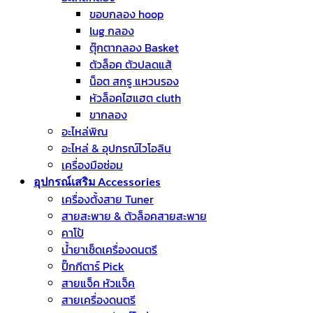
ขอบกลอง hoop
lug กลอง
ตุ๊กตากลอง Basket
ตัวล็อค ตัวปลดแส้
น็อต สกรู แหวนรอง
หัวล็อคไฮแฮต cluth
ขากลอง
อะไหล่พิณ
อะไหล่ & อุปกรณ์ไวโอลิน
เครื่องมือซ่อม
อุปกรณ์เสริม Accessories
เครื่องตั้งสาย Tuner
สายสะพาย & ตัวล็อคสายสะพาย
คาโป้
น้ำยาเช็ดเครื่องดนตรี
ปิ๊กกีตาร์ Pick
สายแจ็ค หัวแจ็ค
สายเครื่องดนตรี