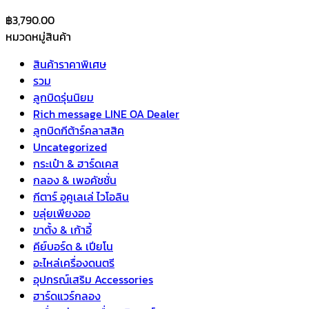
฿
3,790.00
หมวดหมู่สินค้า
สินค้าราคาพิเศษ
รวม
ลูกบิดรุ่นนิยม
Rich message LINE OA Dealer
ลูกบิดกีต้าร์คลาสสิค
Uncategorized
กระเป๋า & ฮาร์ดเคส
กลอง & เพอคัชชั่น
กีตาร์ อูคูเลเล่ ไวโอลิน
ขลุ่ยเพียงออ
ขาตั้ง & เก้าอี้
คีย์บอร์ด & เปียโน
อะไหล่เครื่องดนตรี
อุปกรณ์เสริม Accessories
ฮาร์ดแวร์กลอง