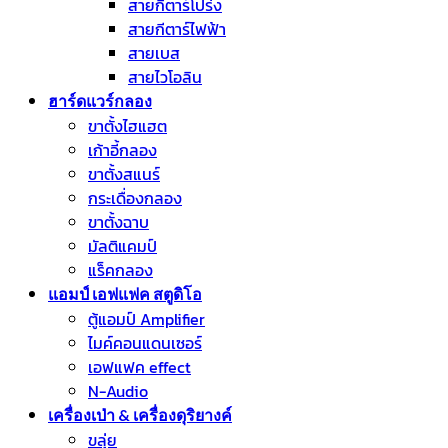
สายกีตาร์โปร่ง
สายกีตาร์ไฟฟ้า
สายเบส
สายไวโอลิน
ฮาร์ดแวร์กลอง
ขาตั้งไฮแฮต
เก้าอี้กลอง
ขาตั้งสแนร์
กระเดื่องกลอง
ขาตั้งฉาบ
มัลติแคมป์
แร็คกลอง
แอมป์ เอฟแฟค สตูดิโอ
ตู้แอมป์ Amplifier
ไมค์คอนแดนเซอร์
เอฟแฟค effect
N-Audio
เครื่องเป่า & เครื่องดุริยางค์
ขลุ่ย