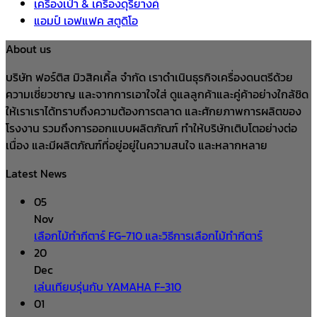
เครื่องเป่า & เครื่องดุริยางค์
แอมป์ เอฟแฟค สตูดิโอ
About us
บริษัท ฟอร์ติส มิวสิคเคิ้ล จำกัด เราดำเนินธุรกิจเครื่องดนตรีด้วย
ความเชี่ยวชาญ และจากการเอาใจใส่ ดูแลลูกค้าและคู่ค้าอย่างใกล้ชิด
ให้เราเราได้ทราบถึงความต้องการตลาด และศักยภาพการผลิตของ
โรงงาน รวมถึงการออกแบบผลิตภัณฑ์ ทำให้บริษัทเติบโตอย่างต่อ
เนื่อง และมีผลิตภัณฑ์ที่อยู่อยู่ในความสนใจ และหลากหลาย
Latest News
05
Nov
เลือกไม้ทำกีตาร์ FG-710 และวิธีการเลือกไม้ทำกีตาร์
20
Dec
เล่นเทียบรุ่นกับ YAMAHA F-310
01