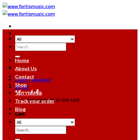
Skip
to
content
Search
หมวดหมู่สินค้า
for:
Home
About Us
Contact
Login / Register
Shop
฿
0.00
วิธีการสั่งซื้อ
No products in the cart.
Track your order
Blog
Cart
No products in the cart.
Search
for: