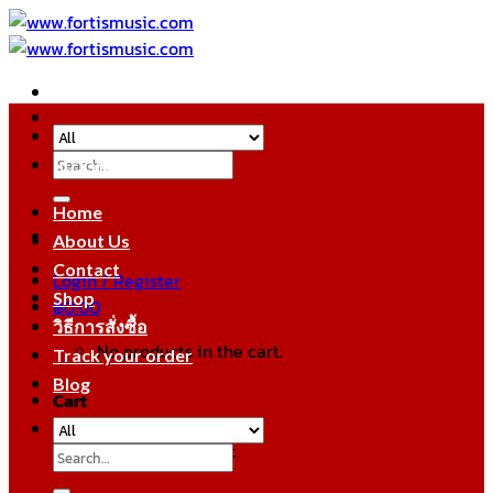
Skip
to
content
Search
หมวดหมู่สินค้า
for:
Home
About Us
Contact
Login / Register
Shop
฿
0.00
วิธีการสั่งซื้อ
No products in the cart.
Track your order
Blog
Cart
No products in the cart.
Search
for: