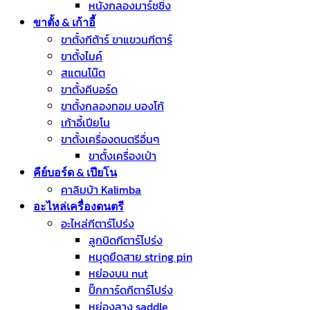
หนังกลองมาร์ชชิ่ง
ขาตั้ง & เก้าอี้
ขาตั้งกีต้าร์ ขาแขวนกีตาร์
ขาตั้งไมค์
สแตนโน๊ต
ขาตั้งคีบอร์ด
ขาตั้งกลองทอม บองโก้
เก้าอี้เปียโน
ขาตั้งเครื่องดนตรีอื่นๆ
ขาตั้งเครื่องเป่า
คีย์บอร์ด & เปียโน
คาลิมบ้า Kalimba
อะไหล่เครื่องดนตรี
อะไหล่กีตาร์โปร่ง
ลูกบิดกีตาร์โปร่ง
หมุดยึดสาย string pin
หย่องบน nut
ปิ๊กการ์ดกีตาร์โปร่ง
หย่องลาง saddle