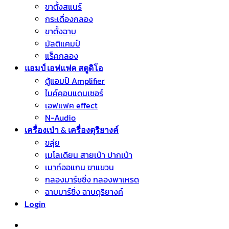
ขาตั้งสแนร์
กระเดื่องกลอง
ขาตั้งฉาบ
มัลติแคมป์
แร็คกลอง
แอมป์ เอฟแฟค สตูดิโอ
ตู้แอมป์ Amplifier
ไมค์คอนแดนเซอร์
เอฟแฟค effect
N-Audio
เครื่องเป่า & เครื่องดุริยางค์
ขลุ่ย
เมโลเดียน สายเป่า ปากเป่า
เมาท์ออแกน ขาแขวน
กลองมาร์ชชิ่ง กลองพาเหรด
ฉาบมาร์ชิ่ง ฉาบดุริยางค์
Login
หมวดหมู่สินค้า