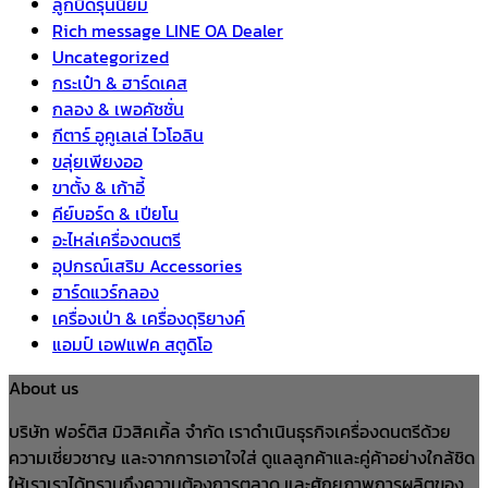
ลูกบิดรุ่นนิยม
Rich message LINE OA Dealer
Uncategorized
กระเป๋า & ฮาร์ดเคส
กลอง & เพอคัชชั่น
กีตาร์ อูคูเลเล่ ไวโอลิน
ขลุ่ยเพียงออ
ขาตั้ง & เก้าอี้
คีย์บอร์ด & เปียโน
อะไหล่เครื่องดนตรี
อุปกรณ์เสริม Accessories
ฮาร์ดแวร์กลอง
เครื่องเป่า & เครื่องดุริยางค์
แอมป์ เอฟแฟค สตูดิโอ
About us
บริษัท ฟอร์ติส มิวสิคเคิ้ล จำกัด เราดำเนินธุรกิจเครื่องดนตรีด้วย
ความเชี่ยวชาญ และจากการเอาใจใส่ ดูแลลูกค้าและคู่ค้าอย่างใกล้ชิด
ให้เราเราได้ทราบถึงความต้องการตลาด และศักยภาพการผลิตของ