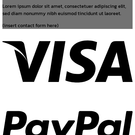
Lorem ipsum dolor sit amet, consectetuer adipiscing elit,
sed diam nonummy nibh euismod tincidunt ut laoreet.
(insert contact form here)