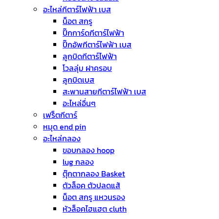
อะไหล่กีตาร์ไฟฟ้า เบส
น็อต สกรู
ปิ๊กการ์ดกีตาร์ไฟฟ้า
ปิ๊กอัพกีตาร์ไฟฟ้า เบส
ลูกบิดกีตาร์ไฟฟ้า
โวลลุ่ม ฝาครอบ
ลูกบิดเบส
สะพานสายกีตาร์ไฟฟ้า เบส
อะไหล่อื่นๆ
เฟร็ตกีตาร์
หมุด end pin
อะไหล่กลอง
ขอบกลอง hoop
lug กลอง
ตุ๊กตากลอง Basket
ตัวล็อค ตัวปลดแส้
น็อต สกรู แหวนรอง
หัวล็อคไฮแฮต cluth