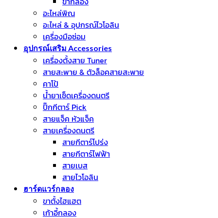
ขากลอง
อะไหล่พิณ
อะไหล่ & อุปกรณ์ไวโอลิน
เครื่องมือซ่อม
อุปกรณ์เสริม Accessories
เครื่องตั้งสาย Tuner
สายสะพาย & ตัวล็อคสายสะพาย
คาโป้
น้ำยาเช็ดเครื่องดนตรี
ปิ๊กกีตาร์ Pick
สายแจ็ค หัวแจ็ค
สายเครื่องดนตรี
สายกีตาร์โปร่ง
สายกีตาร์ไฟฟ้า
สายเบส
สายไวโอลิน
ฮาร์ดแวร์กลอง
ขาตั้งไฮแฮต
เก้าอี้กลอง