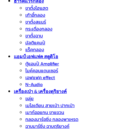
ฮาร์ดแวร์กลอง
ขาตั้งไฮแฮต
เก้าอี้กลอง
ขาตั้งสแนร์
กระเดื่องกลอง
ขาตั้งฉาบ
มัลติแคมป์
แร็คกลอง
แอมป์ เอฟแฟค สตูดิโอ
ตู้แอมป์ Amplifier
ไมค์คอนแดนเซอร์
เอฟแฟค effect
N-Audio
เครื่องเป่า & เครื่องดุริยางค์
ขลุ่ย
เมโลเดียน สายเป่า ปากเป่า
เมาท์ออแกน ขาแขวน
กลองมาร์ชชิ่ง กลองพาเหรด
ฉาบมาร์ชิ่ง ฉาบดุริยางค์