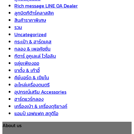
Rich message LINE OA Dealer
ลูกบิดกีต้าร์คลาสสิค
สินค้าราคาพิเศษ
รวม
Uncategorized
กระเป๋า & ฮาร์ดเคส
กลอง & เพอคัชชั่น
กีตาร์ อูคูเลเล่ ไวโอลิน
ขลุ่ยเพียงออ
ขาตั้ง & เก้าอี้
คีย์บอร์ด & เปียโน
อะไหล่เครื่องดนตรี
อุปกรณ์เสริม Accessories
ฮาร์ดแวร์กลอง
เครื่องเป่า & เครื่องดุริยางค์
แอมป์ เอฟแฟค สตูดิโอ
About us