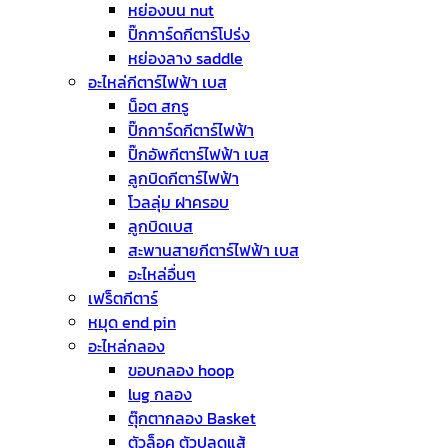
หย่องบน nut
ปิ๊กการ์ดกีตาร์โปร่ง
หย่องลาง saddle
อะไหล่กีตาร์ไฟฟ้า เบส
น็อต สกรู
ปิ๊กการ์ดกีตาร์ไฟฟ้า
ปิ๊กอัพกีตาร์ไฟฟ้า เบส
ลูกบิดกีตาร์ไฟฟ้า
โวลลุ่ม ฝาครอบ
ลูกบิดเบส
สะพานสายกีตาร์ไฟฟ้า เบส
อะไหล่อื่นๆ
เฟร็ตกีตาร์
หมุด end pin
อะไหล่กลอง
ขอบกลอง hoop
lug กลอง
ตุ๊กตากลอง Basket
ตัวล็อค ตัวปลดแส้