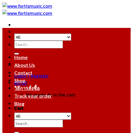
Skip
to
content
Search
หมวดหมู่สินค้า
for:
Home
About Us
Contact
Login / Register
Shop
฿
0.00
วิธีการสั่งซื้อ
No products in the cart.
Track your order
Blog
Cart
No products in the cart.
Search
for: