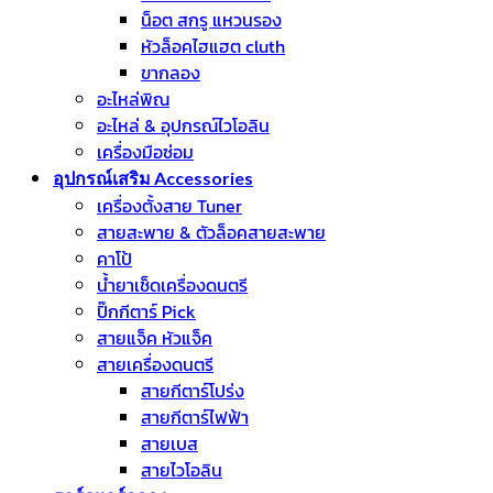
น็อต สกรู แหวนรอง
หัวล็อคไฮแฮต cluth
ขากลอง
อะไหล่พิณ
อะไหล่ & อุปกรณ์ไวโอลิน
เครื่องมือซ่อม
อุปกรณ์เสริม Accessories
เครื่องตั้งสาย Tuner
สายสะพาย & ตัวล็อคสายสะพาย
คาโป้
น้ำยาเช็ดเครื่องดนตรี
ปิ๊กกีตาร์ Pick
สายแจ็ค หัวแจ็ค
สายเครื่องดนตรี
สายกีตาร์โปร่ง
สายกีตาร์ไฟฟ้า
สายเบส
สายไวโอลิน