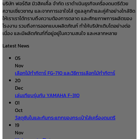
บริษัท ฟอร์ติส มิวสิคเคิ้ล จำกัด เราดำเนินธุรกิจเครื่องดนตรีด้วย
ความเชี่ยวชาญ และจากการเอาใจใส่ ดูแลลูกค้าและคู่ค้าอย่างใกล้ชิด
ให้เราเราได้ทราบถึงความต้องการตลาด และศักยภาพการผลิตของ
โรงงาน รวมถึงการออกแบบผลิตภัณฑ์ ทำให้บริษัทเติบโตอย่างต่อ
เนื่อง และมีผลิตภัณฑ์ที่อยู่อยู่ในความสนใจ และหลากหลาย
Latest News
05
Nov
เลือกไม้ทำกีตาร์ FG-710 และวิธีการเลือกไม้ทำกีตาร์
20
Dec
เล่นเทียบรุ่นกับ YAMAHA F-310
01
Oct
วัสดุซับในและกันกระแทกของกระเป๋าใส่เครื่องดนตรี
19
Nov