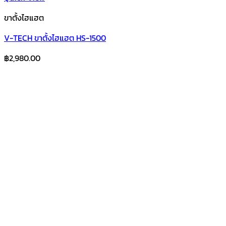
ขาตั้งไฮแฮต
V-TECH ขาตั้งไฮแฮต HS-1500
฿
2,980.00