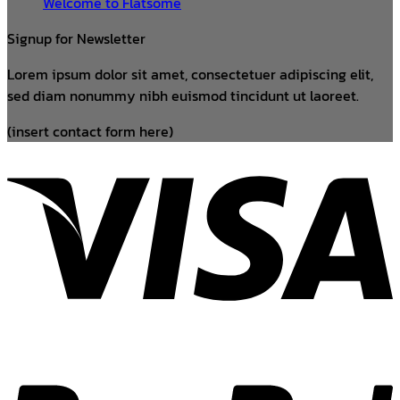
Welcome to Flatsome
Signup for Newsletter
Lorem ipsum dolor sit amet, consectetuer adipiscing elit,
sed diam nonummy nibh euismod tincidunt ut laoreet.
(insert contact form here)