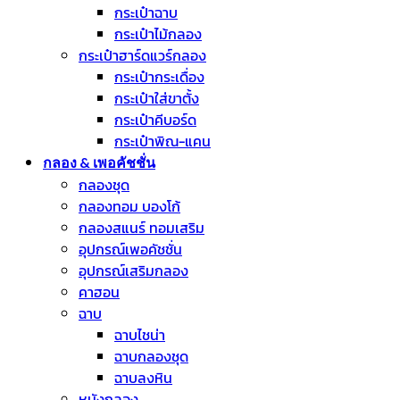
กระเป๋าฉาบ
กระเป๋าไม้กลอง
กระเป๋าฮาร์ดแวร์กลอง
กระเป๋ากระเดื่อง
กระเป๋าใส่ขาตั้ง
กระเป๋าคีบอร์ด
กระเป๋าพิณ-แคน
กลอง & เพอคัชชั่น
กลองชุด
กลองทอม บองโก้
กลองสแนร์ ทอมเสริม
อุปกรณ์เพอคัชชั่น
อุปกรณ์เสริมกลอง
คาฮอน
ฉาบ
ฉาบไชน่า
ฉาบกลองชุด
ฉาบลงหิน
หนังกลอง