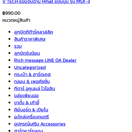
V TECH แขนจับฉาบ Hihat แขนบูม รุ่น MSX-3
฿
990.00
หมวดหมู่สินค้า
ลูกบิดกีต้าร์คลาสสิค
สินค้าราคาพิเศษ
รวม
ลูกบิดรุ่นนิยม
Rich message LINE OA Dealer
Uncategorized
กระเป๋า & ฮาร์ดเคส
กลอง & เพอคัชชั่น
กีตาร์ อูคูเลเล่ ไวโอลิน
ขลุ่ยเพียงออ
ขาตั้ง & เก้าอี้
คีย์บอร์ด & เปียโน
อะไหล่เครื่องดนตรี
อุปกรณ์เสริม Accessories
ฮาร์ดแวร์กลอง