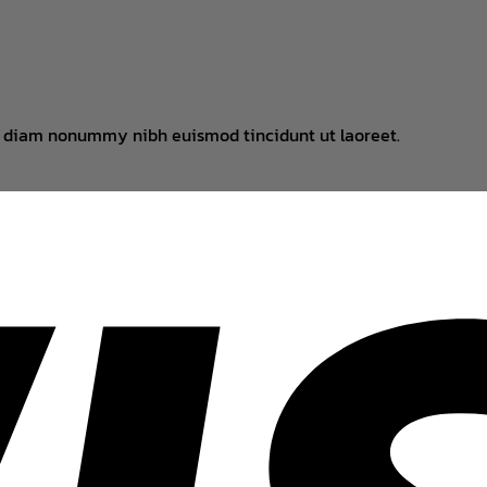
ed diam nonummy nibh euismod tincidunt ut laoreet.