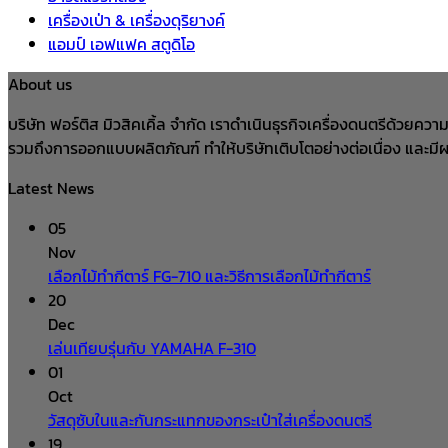
เครื่องเป่า & เครื่องดุริยางค์
แอมป์ เอฟแฟค สตูดิโอ
About us
บริษัท ฟอร์ติส มิวสิคเคิ้ล จำกัด เราดำเนินธุรกิจเครื่องดนตรีด้ว
รวมถึงการออกแบบผลิตภัณฑ์ ทำให้บริษัทเติบโตอย่างต่อเนื่อง และมี
Latest News
05
Nov
เลือกไม้ทำกีตาร์ FG-710 และวิธีการเลือกไม้ทำกีตาร์
20
Dec
เล่นเทียบรุ่นกับ YAMAHA F-310
01
Oct
วัสดุซับในและกันกระแทกของกระเป๋าใส่เครื่องดนตรี
19