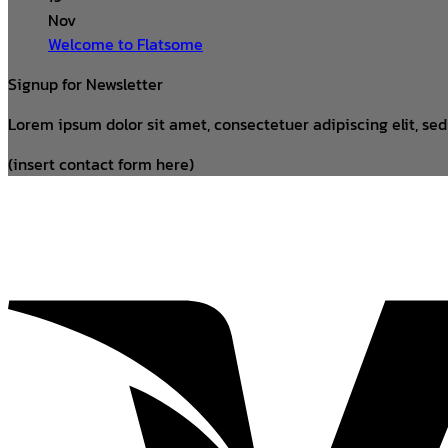
Nov
Welcome to Flatsome
Signup for Newsletter
Lorem ipsum dolor sit amet, consectetuer adipiscing elit, s
(insert contact form here)