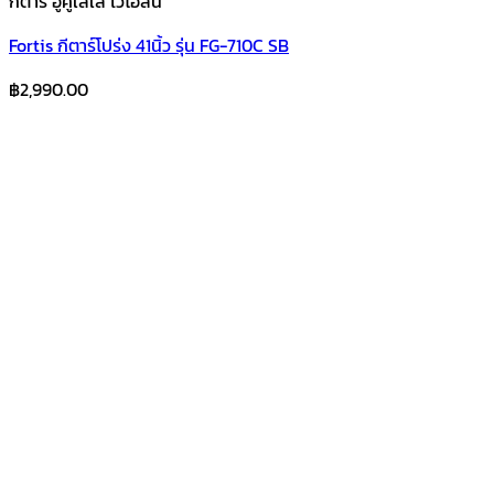
กีตาร์ อูคูเลเล่ ไวโอลิน
Fortis กีตาร์โปร่ง 41นิ้ว รุ่น FG-710C SB
฿
2,990.00