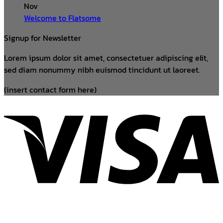
Nov
Welcome to Flatsome
Signup for Newsletter
Lorem ipsum dolor sit amet, consectetuer adipiscing elit,
sed diam nonummy nibh euismod tincidunt ut laoreet.
(insert contact form here)