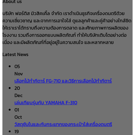
About us
บริษัท ฟอร์ติส มิวสิคเคิ้ล จำกัด เราดำเนินธุรกิจเครื่องดนตรีด้วย
ความเชี่ยวชาญ และจากการเอาใจใส่ ดูแลลูกค้าและคู่ค้าอย่างใกล้ชิด
ให้เราเราได้ทราบถึงความต้องการตลาด และศักยภาพการผลิตของ
โรงงาน รวมถึงการออกแบบผลิตภัณฑ์ ทำให้บริษัทเติบโตอย่างต่อ
เนื่อง และมีผลิตภัณฑ์ที่อยู่อยู่ในความสนใจ และหลากหลาย
Latest News
05
Nov
เลือกไม้ทำกีตาร์ FG-710 และวิธีการเลือกไม้ทำกีตาร์
20
Dec
เล่นเทียบรุ่นกับ YAMAHA F-310
01
Oct
วัสดุซับในและกันกระแทกของกระเป๋าใส่เครื่องดนตรี
19