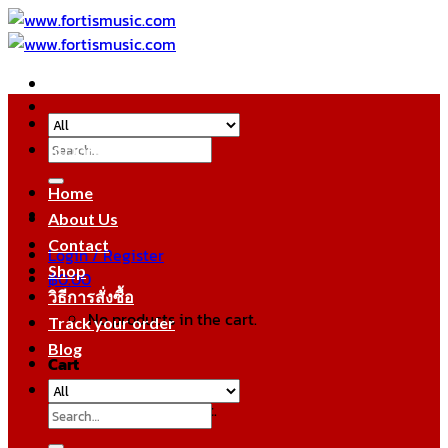
Skip
to
content
Search
หมวดหมู่สินค้า
for:
Home
About Us
Contact
Login / Register
Shop
฿
0.00
วิธีการสั่งซื้อ
No products in the cart.
Track your order
Blog
Cart
No products in the cart.
Search
for: