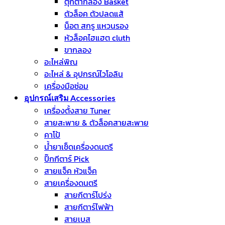
ตุ๊กตากลอง Basket
ตัวล็อค ตัวปลดแส้
น็อต สกรู แหวนรอง
หัวล็อคไฮแฮต cluth
ขากลอง
อะไหล่พิณ
อะไหล่ & อุปกรณ์ไวโอลิน
เครื่องมือซ่อม
อุปกรณ์เสริม Accessories
เครื่องตั้งสาย Tuner
สายสะพาย & ตัวล็อคสายสะพาย
คาโป้
น้ำยาเช็ดเครื่องดนตรี
ปิ๊กกีตาร์ Pick
สายแจ็ค หัวแจ็ค
สายเครื่องดนตรี
สายกีตาร์โปร่ง
สายกีตาร์ไฟฟ้า
สายเบส