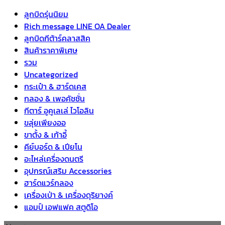
ลูกบิดรุ่นนิยม
Rich message LINE OA Dealer
ลูกบิดกีต้าร์คลาสสิค
สินค้าราคาพิเศษ
รวม
Uncategorized
กระเป๋า & ฮาร์ดเคส
กลอง & เพอคัชชั่น
กีตาร์ อูคูเลเล่ ไวโอลิน
ขลุ่ยเพียงออ
ขาตั้ง & เก้าอี้
คีย์บอร์ด & เปียโน
อะไหล่เครื่องดนตรี
อุปกรณ์เสริม Accessories
ฮาร์ดแวร์กลอง
เครื่องเป่า & เครื่องดุริยางค์
แอมป์ เอฟแฟค สตูดิโอ