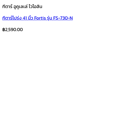
กีตาร์ อูคูเลเล่ ไวโอลิน
กีตาร์โปร่ง 41 นิ้ว Fortis รุ่น FS-730-N
฿
2,590.00