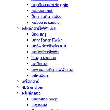
หมุดยึดสาย string pin
หย่องบน nut
ปิ๊กการ์ดกีตาร์โปร่ง
หย่องลาง saddle
อะไหล่กีตาร์ไฟฟ้า เบส
น็อต สกรู
ปิ๊กการ์ดกีตาร์ไฟฟ้า
ปิ๊กอัพกีตาร์ไฟฟ้า เบส
ลูกบิดกีตาร์ไฟฟ้า
โวลลุ่ม ฝาครอบ
ลูกบิดเบส
สะพานสายกีตาร์ไฟฟ้า เบส
อะไหล่อื่นๆ
เฟร็ตกีตาร์
หมุด end pin
อะไหล่กลอง
ขอบกลอง hoop
lug กลอง