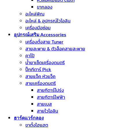
ขากลอง
อะไหล่พิณ
อะไหล่ & อุปกรณ์ไวโอลิน
เครื่องมือซ่อม
อุปกรณ์เสริม Accessories
เครื่องตั้งสาย Tuner
สายสะพาย & ตัวล็อคสายสะพาย
คาโป้
น้ำยาเช็ดเครื่องดนตรี
ปิ๊กกีตาร์ Pick
สายแจ็ค หัวแจ็ค
สายเครื่องดนตรี
สายกีตาร์โปร่ง
สายกีตาร์ไฟฟ้า
สายเบส
สายไวโอลิน
ฮาร์ดแวร์กลอง
ขาตั้งไฮแฮต