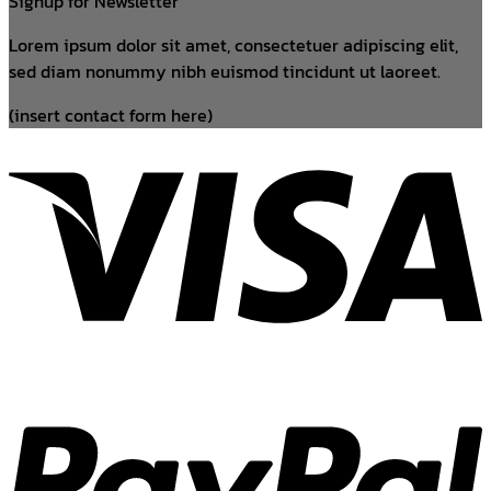
Signup for Newsletter
Lorem ipsum dolor sit amet, consectetuer adipiscing elit,
sed diam nonummy nibh euismod tincidunt ut laoreet.
(insert contact form here)