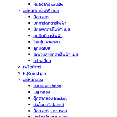
หย่องลาง saddle
อะไหล่กีตาร์ไฟฟ้า เบส
น็อต สกรู
ปิ๊กการ์ดกีตาร์ไฟฟ้า
ปิ๊กอัพกีตาร์ไฟฟ้า เบส
ลูกบิดกีตาร์ไฟฟ้า
โวลลุ่ม ฝาครอบ
ลูกบิดเบส
สะพานสายกีตาร์ไฟฟ้า เบส
อะไหล่อื่นๆ
เฟร็ตกีตาร์
หมุด end pin
อะไหล่กลอง
ขอบกลอง hoop
lug กลอง
ตุ๊กตากลอง Basket
ตัวล็อค ตัวปลดแส้
น็อต สกรู แหวนรอง
หัวล็อคไฮแฮต cluth