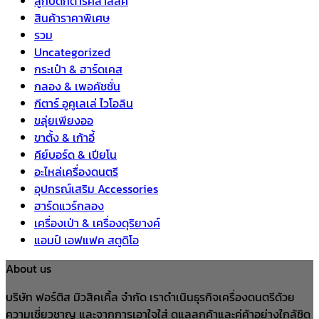
ลูกบิดกีต้าร์คลาสสิค
สินค้าราคาพิเศษ
รวม
Uncategorized
กระเป๋า & ฮาร์ดเคส
กลอง & เพอคัชชั่น
กีตาร์ อูคูเลเล่ ไวโอลิน
ขลุ่ยเพียงออ
ขาตั้ง & เก้าอี้
คีย์บอร์ด & เปียโน
อะไหล่เครื่องดนตรี
อุปกรณ์เสริม Accessories
ฮาร์ดแวร์กลอง
เครื่องเป่า & เครื่องดุริยางค์
แอมป์ เอฟแฟค สตูดิโอ
About us
บริษัท ฟอร์ติส มิวสิคเคิ้ล จำกัด เราดำเนินธุรกิจเครื่องดนตรีด้วย
ความเชี่ยวชาญ และจากการเอาใจใส่ ดูแลลูกค้าและคู่ค้าอย่างใกล้ชิด