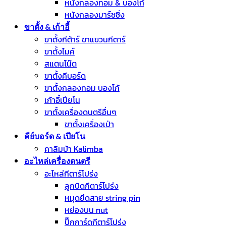
หนังกลองทอม & บองโก้
หนังกลองมาร์ชชิ่ง
ขาตั้ง & เก้าอี้
ขาตั้งกีต้าร์ ขาแขวนกีตาร์
ขาตั้งไมค์
สแตนโน๊ต
ขาตั้งคีบอร์ด
ขาตั้งกลองทอม บองโก้
เก้าอี้เปียโน
ขาตั้งเครื่องดนตรีอื่นๆ
ขาตั้งเครื่องเป่า
คีย์บอร์ด & เปียโน
คาลิมบ้า Kalimba
อะไหล่เครื่องดนตรี
อะไหล่กีตาร์โปร่ง
ลูกบิดกีตาร์โปร่ง
หมุดยึดสาย string pin
หย่องบน nut
ปิ๊กการ์ดกีตาร์โปร่ง