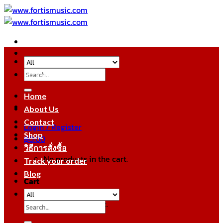
Skip
to
content
Search
หมวดหมู่สินค้า
for:
Home
About Us
Contact
Login / Register
Shop
฿
0.00
วิธีการสั่งซื้อ
No products in the cart.
Track your order
Blog
Cart
No products in the cart.
Search
for: