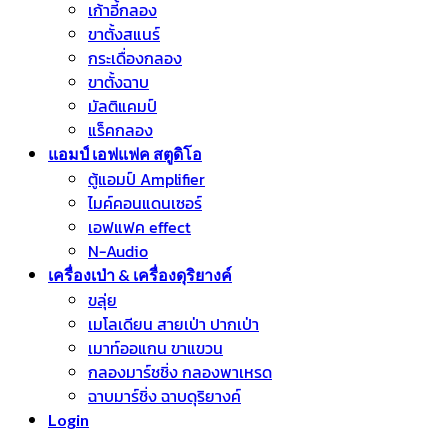
เก้าอี้กลอง
ขาตั้งสแนร์
กระเดื่องกลอง
ขาตั้งฉาบ
มัลติแคมป์
แร็คกลอง
แอมป์ เอฟแฟค สตูดิโอ
ตู้แอมป์ Amplifier
ไมค์คอนแดนเซอร์
เอฟแฟค effect
N-Audio
เครื่องเป่า & เครื่องดุริยางค์
ขลุ่ย
เมโลเดียน สายเป่า ปากเป่า
เมาท์ออแกน ขาแขวน
กลองมาร์ชชิ่ง กลองพาเหรด
ฉาบมาร์ชิ่ง ฉาบดุริยางค์
Login