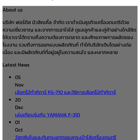
About us
บริษัท ฟอร์ติส มิวสิคเคิ้ล จำกัด เราดำเนินธุรกิจเครื่องดนตรีด้วย
ความเชี่ยวชาญ และจากการเอาใจใส่ ดูแลลูกค้าและคู่ค้าอย่างใกล้ชิด
ให้เราเราได้ทราบถึงความต้องการตลาด และศักยภาพการผลิตของ
โรงงาน รวมถึงการออกแบบผลิตภัณฑ์ ทำให้บริษัทเติบโตอย่างต่อ
เนื่อง และมีผลิตภัณฑ์ที่อยู่อยู่ในความสนใจ และหลากหลาย
Latest News
05
Nov
เลือกไม้ทำกีตาร์ FG-710 และวิธีการเลือกไม้ทำกีตาร์
20
Dec
เล่นเทียบรุ่นกับ YAMAHA F-310
01
Oct
วัสดุซับในและกันกระแทกของกระเป๋าใส่เครื่องดนตรี