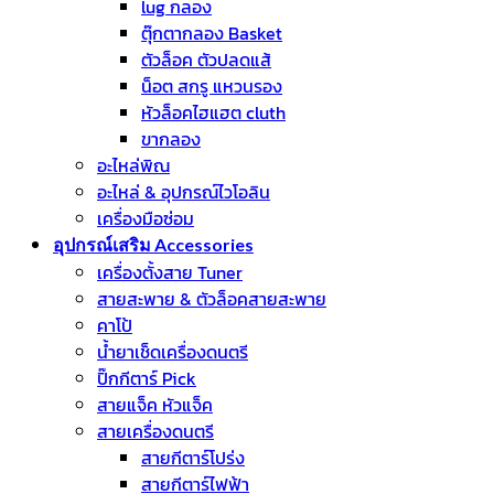
lug กลอง
ตุ๊กตากลอง Basket
ตัวล็อค ตัวปลดแส้
น็อต สกรู แหวนรอง
หัวล็อคไฮแฮต cluth
ขากลอง
อะไหล่พิณ
อะไหล่ & อุปกรณ์ไวโอลิน
เครื่องมือซ่อม
อุปกรณ์เสริม Accessories
เครื่องตั้งสาย Tuner
สายสะพาย & ตัวล็อคสายสะพาย
คาโป้
น้ำยาเช็ดเครื่องดนตรี
ปิ๊กกีตาร์ Pick
สายแจ็ค หัวแจ็ค
สายเครื่องดนตรี
สายกีตาร์โปร่ง
สายกีตาร์ไฟฟ้า