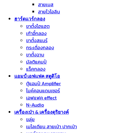
สายเบส
สายไวโอลิน
ฮาร์ดแวร์กลอง
ขาตั้งไฮแฮต
เก้าอี้กลอง
ขาตั้งสแนร์
กระเดื่องกลอง
ขาตั้งฉาบ
มัลติแคมป์
แร็คกลอง
แอมป์ เอฟแฟค สตูดิโอ
ตู้แอมป์ Amplifier
ไมค์คอนแดนเซอร์
เอฟแฟค effect
N-Audio
เครื่องเป่า & เครื่องดุริยางค์
ขลุ่ย
เมโลเดียน สายเป่า ปากเป่า