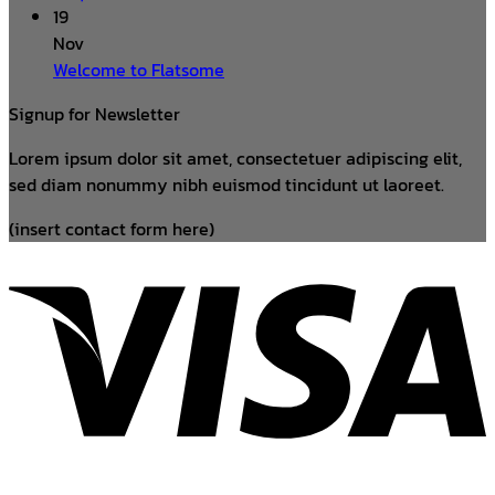
19
Nov
Welcome to Flatsome
Signup for Newsletter
Lorem ipsum dolor sit amet, consectetuer adipiscing elit,
sed diam nonummy nibh euismod tincidunt ut laoreet.
(insert contact form here)