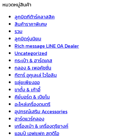
หมวดหมู่สินค้า
ลูกบิดกีต้าร์คลาสสิค
สินค้าราคาพิเศษ
รวม
ลูกบิดรุ่นนิยม
Rich message LINE OA Dealer
Uncategorized
กระเป๋า & ฮาร์ดเคส
กลอง & เพอคัชชั่น
กีตาร์ อูคูเลเล่ ไวโอลิน
ขลุ่ยเพียงออ
ขาตั้ง & เก้าอี้
คีย์บอร์ด & เปียโน
อะไหล่เครื่องดนตรี
อุปกรณ์เสริม Accessories
ฮาร์ดแวร์กลอง
เครื่องเป่า & เครื่องดุริยางค์
แอมป์ เอฟแฟค สตูดิโอ