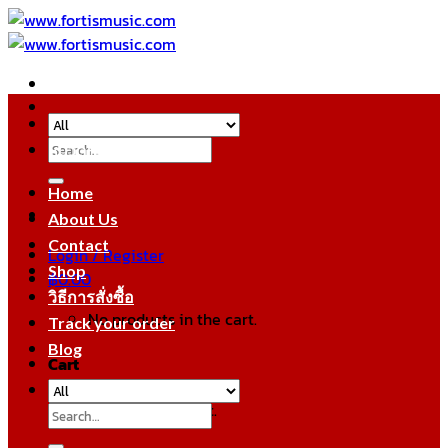
Skip
to
content
Search
หมวดหมู่สินค้า
for:
Home
About Us
Contact
Login / Register
Shop
฿
0.00
วิธีการสั่งซื้อ
No products in the cart.
Track your order
Blog
Cart
No products in the cart.
Search
for: