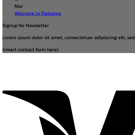
Nov
Welcome to Flatsome
Signup for Newsletter
Lorem ipsum dolor sit amet, consectetuer adipiscing elit, s
(insert contact form here)