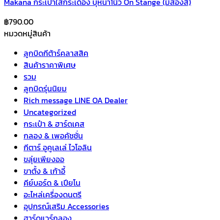
Makana กระเป๋าใส่กระเดื่อง บุหนา1นิ้ว On Stange (มีสองสี)
฿
790.00
หมวดหมู่สินค้า
ลูกบิดกีต้าร์คลาสสิค
สินค้าราคาพิเศษ
รวม
ลูกบิดรุ่นนิยม
Rich message LINE OA Dealer
Uncategorized
กระเป๋า & ฮาร์ดเคส
กลอง & เพอคัชชั่น
กีตาร์ อูคูเลเล่ ไวโอลิน
ขลุ่ยเพียงออ
ขาตั้ง & เก้าอี้
คีย์บอร์ด & เปียโน
อะไหล่เครื่องดนตรี
อุปกรณ์เสริม Accessories
ฮาร์ดแวร์กลอง