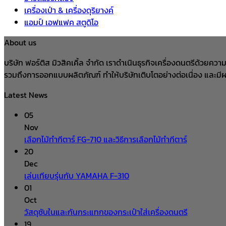
เครื่องเป่า & เครื่องดุริยางค์
แอมป์ เอฟแฟค สตูดิโอ
About us
บริษัท ฟอร์ติส มิวสิคเคิ้ล จำกัด เราดำเนินธุรกิจเครื่องดนตรีด้ว
รวมถึงการออกแบบผลิตภัณฑ์ ทำให้บริษัทเติบโตอย่างต่อเนื่อง และมี
Latest News
05
Nov
เลือกไม้ทำกีตาร์ FG-710 และวิธีการเลือกไม้ทำกีตาร์
20
Dec
เล่นเทียบรุ่นกับ YAMAHA F-310
01
Oct
วัสดุซับในและกันกระแทกของกระเป๋าใส่เครื่องดนตรี
19