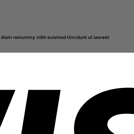
ed diam nonummy nibh euismod tincidunt ut laoreet.