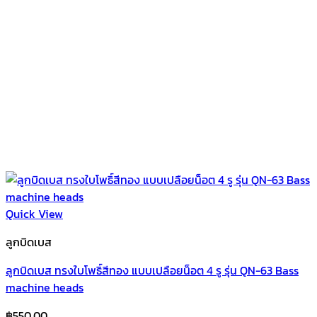
Quick View
ลูกบิดเบส
ลูกบิดเบส ทรงใบโพธิ์สีทอง แบบเปลือยน็อต 4 รู รุ่น QN-63 Bass
machine heads
฿
550.00