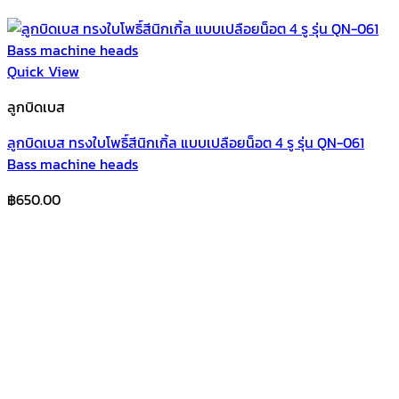
Quick View
ลูกบิดเบส
ลูกบิดเบส ทรงใบโพธิ์สีนิกเกิ้ล แบบเปลือยน็อต 4 รู รุ่น QN-061
Bass machine heads
฿
650.00