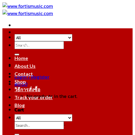
Skip
to
content
Search
หมวดหมู่สินค้า
for:
Home
About Us
Contact
Login / Register
Shop
฿
0.00
วิธีการสั่งซื้อ
No products in the cart.
Track your order
Blog
Cart
No products in the cart.
Search
for: