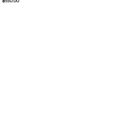
฿
550.00