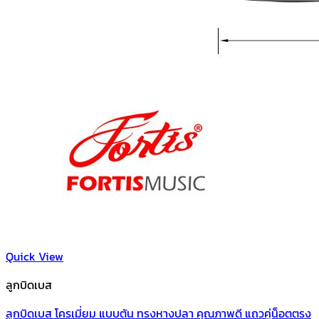
Quick View
ลูกบิดเบส
ลูกบิดเบส โครเมี่ยม แบบตัน ทรงหางปลา คุณภาพดี แถวคู่น็อตตรง