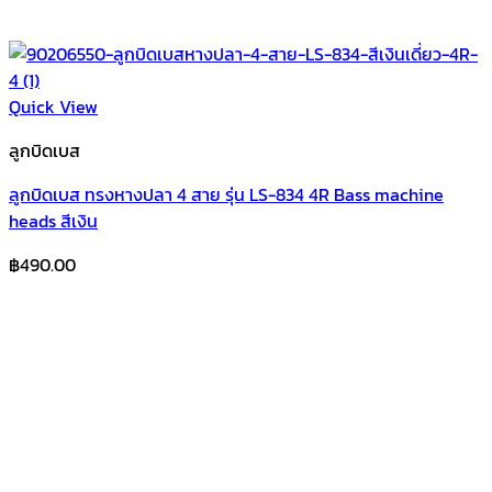
Quick View
ลูกบิดเบส
ลูกบิดเบส ทรงหางปลา 4 สาย รุ่น LS-834 4R Bass machine
heads สีเงิน
฿
490.00