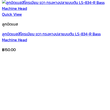
Quick View
ลูกบิดเบส
ลูกบิดเบสสีโครเมียม ขวา ทรงหางปลาแบบตัน LS-834-R Bass
Machine Head
฿
150.00