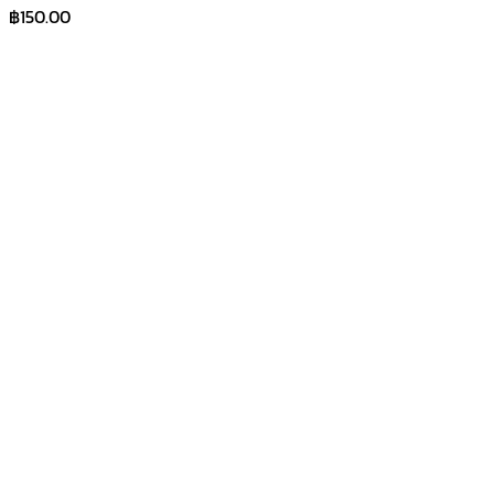
฿
150.00