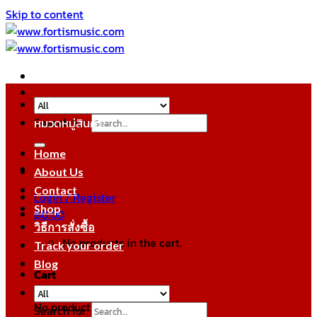
Skip to content
Search for:
หมวดหมู่สินค้า
Home
About Us
Contact
Login / Register
Shop
฿
0.00
วิธีการสั่งซื้อ
No products in the cart.
Track your order
Blog
Cart
No products in the cart.
Search for: