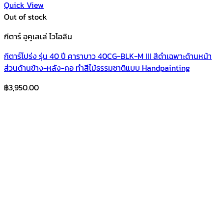
Quick View
Out of stock
กีตาร์ อูคูเลเล่ ไวโอลิน
กีตาร์โปร่ง รุ่น 40 ปี คาราบาว 40CG-BLK-M III สีดำเฉพาะด้านหน้า
ส่วนด้านข้าง-หลัง-คอ ทำสีไม้ธรรมชาติแบบ Handpainting
฿
3,950.00