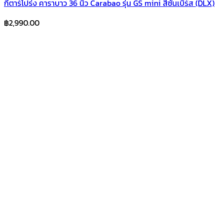
กีตาร์โปร่ง คาราบาว 36 นิ้ว Carabao รุ่น GS mini สีซันเบิร์ส (DLX)
฿
2,990.00