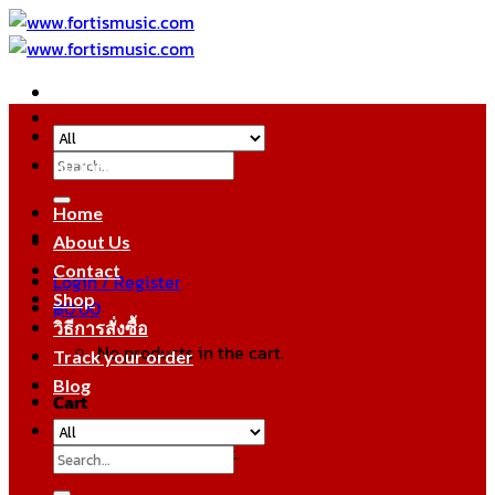
Skip
to
content
Search
หมวดหมู่สินค้า
for:
Home
About Us
Contact
Login / Register
Shop
฿
0.00
วิธีการสั่งซื้อ
No products in the cart.
Track your order
Blog
Cart
No products in the cart.
Search
for: