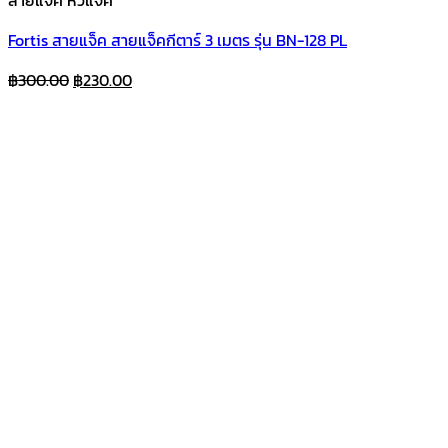
สายแจ็ค หัวแจ็ค
Fortis สายแจ็ค สายแจ็คกีตาร์ 3 เมตร รุ่น BN-128 PL
Original
Current
฿
300.00
฿
230.00
price
price
was:
is:
฿300.00.
฿230.00.