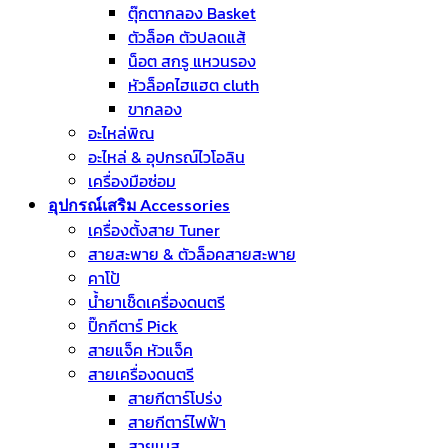
ตุ๊กตากลอง Basket
ตัวล็อค ตัวปลดแส้
น็อต สกรู แหวนรอง
หัวล็อคไฮแฮต cluth
ขากลอง
อะไหล่พิณ
อะไหล่ & อุปกรณ์ไวโอลิน
เครื่องมือซ่อม
อุปกรณ์เสริม Accessories
เครื่องตั้งสาย Tuner
สายสะพาย & ตัวล็อคสายสะพาย
คาโป้
น้ำยาเช็ดเครื่องดนตรี
ปิ๊กกีตาร์ Pick
สายแจ็ค หัวแจ็ค
สายเครื่องดนตรี
สายกีตาร์โปร่ง
สายกีตาร์ไฟฟ้า
สายเบส