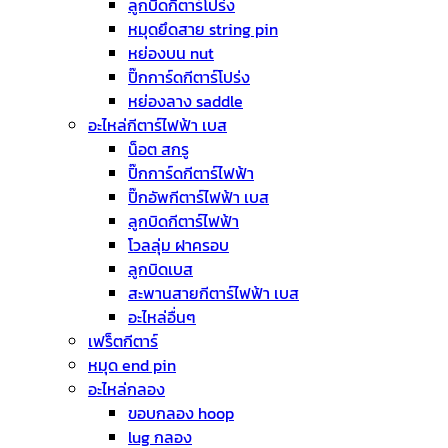
ลูกบิดกีตาร์โปร่ง
หมุดยึดสาย string pin
หย่องบน nut
ปิ๊กการ์ดกีตาร์โปร่ง
หย่องลาง saddle
อะไหล่กีตาร์ไฟฟ้า เบส
น็อต สกรู
ปิ๊กการ์ดกีตาร์ไฟฟ้า
ปิ๊กอัพกีตาร์ไฟฟ้า เบส
ลูกบิดกีตาร์ไฟฟ้า
โวลลุ่ม ฝาครอบ
ลูกบิดเบส
สะพานสายกีตาร์ไฟฟ้า เบส
อะไหล่อื่นๆ
เฟร็ตกีตาร์
หมุด end pin
อะไหล่กลอง
ขอบกลอง hoop
lug กลอง