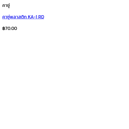
คาซู่
คาซู่พลาสติก KA-1 RD
฿
70.00