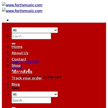
Skip
to
content
Search
หมวดหมู่สินค้า
for:
Home
About Us
Contact
Login / Register
Shop
฿
0.00
วิธีการสั่งซื้อ
No products in the cart.
Track your order
Blog
Cart
No products in the cart.
Search
for: