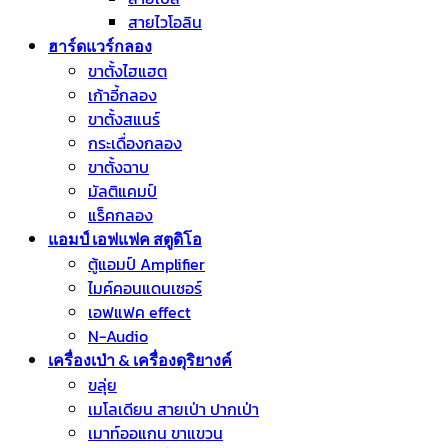
สายไวโอลิน
ฮาร์ดแวร์กลอง
ขาตั้งไฮแฮต
เก้าอี้กลอง
ขาตั้งสแนร์
กระเดื่องกลอง
ขาตั้งฉาบ
มัลติแคมป์
แร็คกลอง
แอมป์ เอฟแฟค สตูดิโอ
ตู้แอมป์ Amplifier
ไมค์คอนแดนเซอร์
เอฟแฟค effect
N-Audio
เครื่องเป่า & เครื่องดุริยางค์
ขลุ่ย
เมโลเดียน สายเป่า ปากเป่า
เมาท์ออแกน ขาแขวน