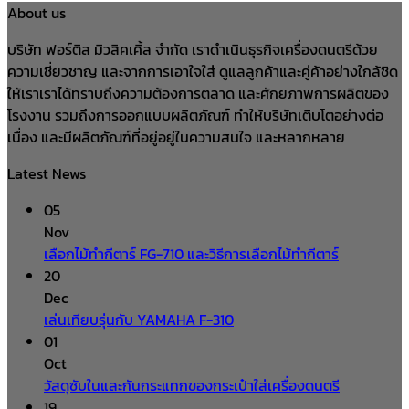
About us
บริษัท ฟอร์ติส มิวสิคเคิ้ล จำกัด เราดำเนินธุรกิจเครื่องดนตรีด้วย
ความเชี่ยวชาญ และจากการเอาใจใส่ ดูแลลูกค้าและคู่ค้าอย่างใกล้ชิด
ให้เราเราได้ทราบถึงความต้องการตลาด และศักยภาพการผลิตของ
โรงงาน รวมถึงการออกแบบผลิตภัณฑ์ ทำให้บริษัทเติบโตอย่างต่อ
เนื่อง และมีผลิตภัณฑ์ที่อยู่อยู่ในความสนใจ และหลากหลาย
Latest News
05
Nov
เลือกไม้ทำกีตาร์ FG-710 และวิธีการเลือกไม้ทำกีตาร์
20
Dec
เล่นเทียบรุ่นกับ YAMAHA F-310
01
Oct
วัสดุซับในและกันกระแทกของกระเป๋าใส่เครื่องดนตรี
19