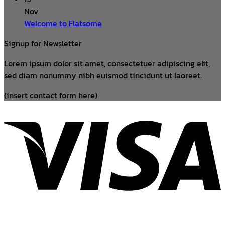
Nov
Welcome to Flatsome
Signup for Newsletter
Lorem ipsum dolor sit amet, consectetuer adipiscing elit,
sed diam nonummy nibh euismod tincidunt ut laoreet.
(insert contact form here)