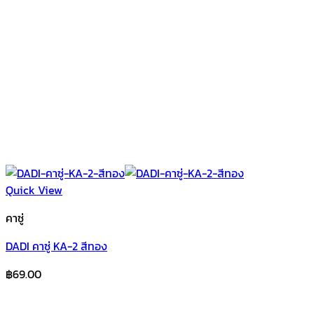
Quick View
คาซู่
DADI คาซู่ KA-2 สีทอง
฿
69.00