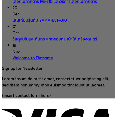
เลือกไม้ทำกีตาร์ FG-710 และวิธีการเลือกไม้ทำกีตาร์
20
Dec
เล่นเทียบรุ่นกับ YAMAHA F-310
01
Oct
วัสดุซับในและกันกระแทกของกระเป๋าใส่เครื่องดนตรี
19
Nov
Welcome to Flatsome
Signup for Newsletter
Lorem ipsum dolor sit amet, consectetuer adipiscing elit,
sed diam nonummy nibh euismod tincidunt ut laoreet.
(insert contact form here)