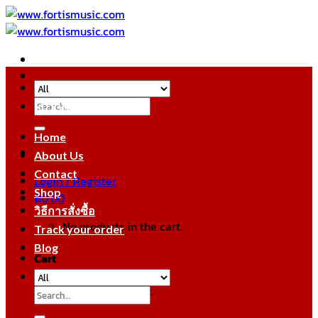
Skip
to
content
Search
หมวดหมู่สินค้า
for:
Home
About Us
Contact
Login / Register
Shop
฿
0.00
วิธีการสั่งซื้อ
No products in the cart.
Track your order
Blog
Cart
No products in the cart.
Search
for: