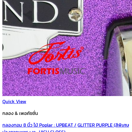
Quick View
กลอง & เพอคัชชั่น
กลองทอม 8 นิ้ว ไม้ Poplar : UPBEAT / ฺGLITTER PURPLE (สีพิเศษ